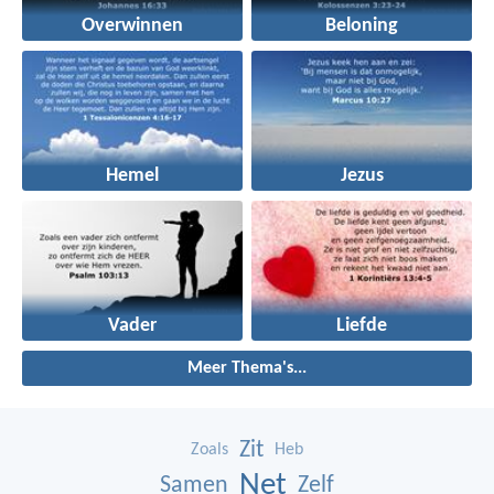
Overwinnen
Beloning
Hemel
Jezus
Vader
Liefde
Meer Thema's...
Zit
Zoals
Heb
Net
Samen
Zelf