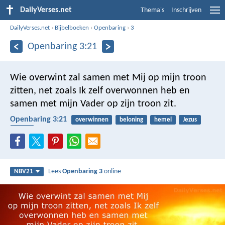
DailyVerses.net
Thema's
Inschrijven
DailyVerses.net
›
Bijbelboeken
›
Openbaring
›
3
Openbaring 3:21
Wie overwint zal samen met Mij op mijn troon
zitten, net zoals Ik zelf overwonnen heb en
samen met mijn Vader op zijn troon zit.
Openbaring 3:21
overwinnen
beloning
hemel
Jezus
Vader
Lees
Openbaring 3
online
NBV21