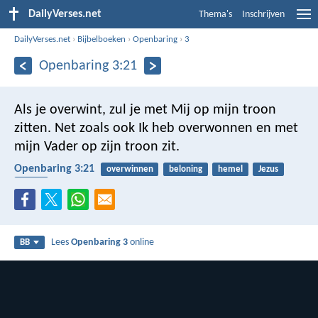
DailyVerses.net
Thema's
Inschrijven
DailyVerses.net
›
Bijbelboeken
›
Openbaring
›
3
Openbaring 3:21
Als je overwint, zul je met Mij op mijn troon
zitten. Net zoals ook Ik heb overwonnen en met
mijn Vader op zijn troon zit.
Openbaring 3:21
overwinnen
beloning
hemel
Jezus
Vader
Lees
Openbaring 3
online
BB