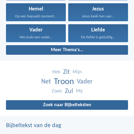
Hemel
Jezus
Op een bepaald moment...
Jezus keek hen aan...
Vader
Liefde
Net zoals een vader...
De liefde is geduldig...
Meer Thema's...
Zit
Heb
Mijn
Troon
Net
Vader
Zul
Zoals
Mij
Zoek naar Bijbelteksten
Bijbeltekst van de dag