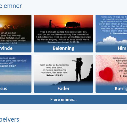
e emner
rvinde
Belønning
Him
esus
Fader
Kærli
Flere emner...
belvers