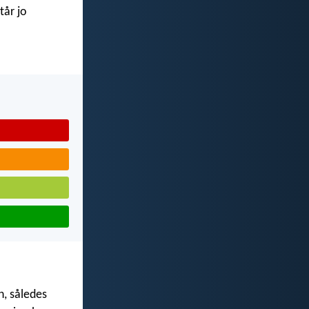
tår jo
n, således