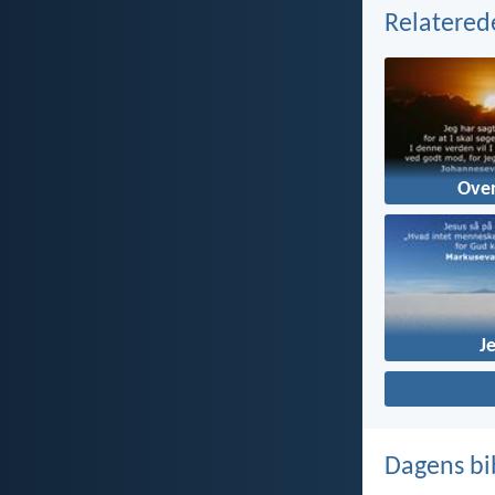
Relatered
Ove
J
Dagens bi