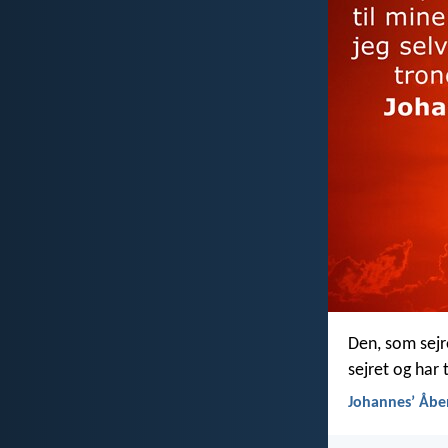
Den, som sejr
sejret og har
Johannesʼ Åbe