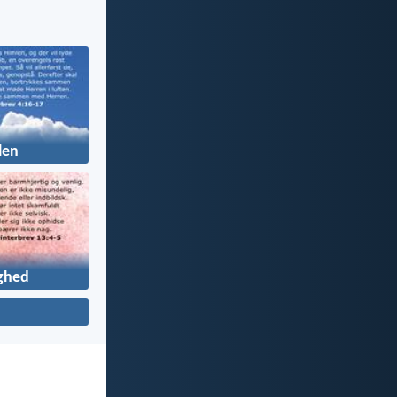
len
ghed