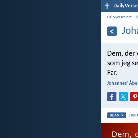
DailyVerse
DailyVerses.net
›
B
Joh
Dem, der v
som jeg se
Far.
Johannesʼ Åbe
Læs
BDAN