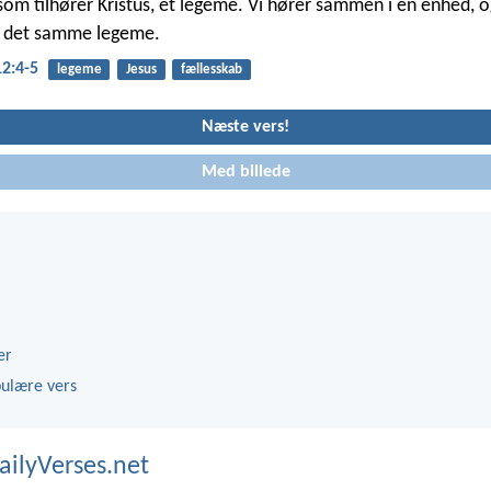
 som tilhører Kristus, ét legeme. Vi hører sammen i en enhed, o
af det samme legeme.
2:4-5
legeme
Jesus
fællesskab
Næste vers!
Med billede
er
ulære vers
ailyVerses.net