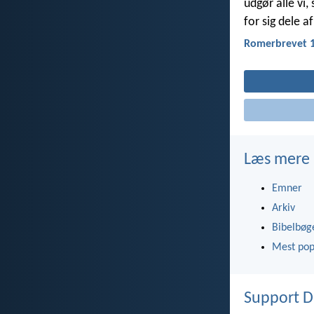
udgør alle vi,
for sig dele 
Romerbrevet 1
Læs mere
Emner
Arkiv
Bibelbøg
Mest pop
Support D