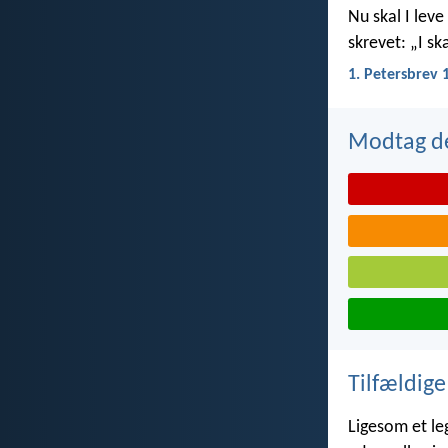
Nu skal I leve 
skrevet: „I ska
1. Petersbrev 
Modtag de
Tilfældige
Ligesom et le