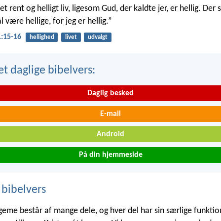
et rent og helligt liv, ligesom Gud, der kaldte jer, er hellig. Der s
l være hellige, for jeg er hellig.”
1:15-16
hellighed
livet
udvalgt
t daglige bibelvers:
Daglig besked
E-mail
Android
På din hjemmeside
 bibelvers
geme består af mange dele, og hver del har sin særlige funktio