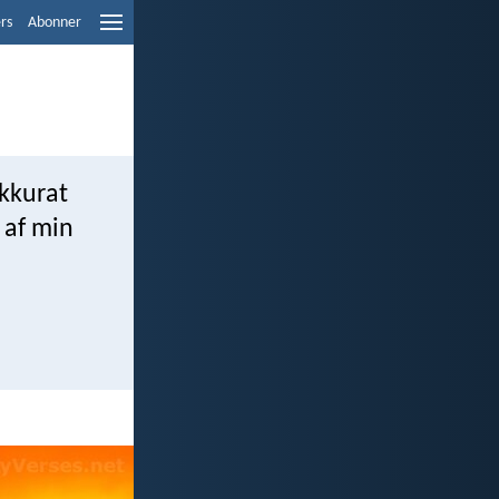
ers
Abonner
akkurat
 af min