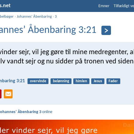
s.net
Emner
Tilfældigt v
ibelbøger
›
Johannesʼ Åbenbaring
›
3
annesʼ Åbenbaring 3:21
inder sejr, vil jeg gøre til mine medregenter, 
lv vandt sejr og nu sidder på tronen ved siden
nbaring 3:21
overvinde
belønning
himlen
Jesus
Fader
Johannesʼ Åbenbaring 3
online