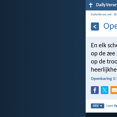
DailyVerse
DailyVerses.net
›
B
Ope
En elk sch
op de zee 
op de tro
heerlijkhe
Openbaring 5:
Lees
O
HSV