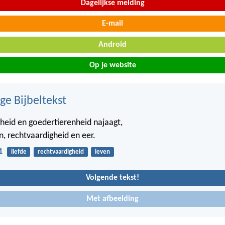
Dagelijkse melding
E-mail
Android
Op je website
ge Bijbeltekst
heid en goedertierenheid najaagt,
n, rechtvaardigheid en eer.
1
liefde
rechtvaardigheid
leven
Volgende tekst!
Met afbeelding