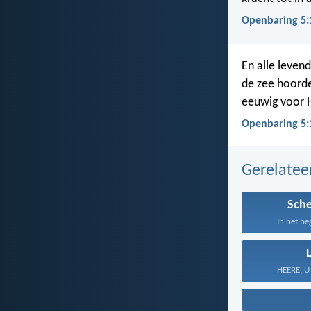
Openbaring 5:
En alle leven
de zee hoorde
eeuwig voor H
Openbaring 5:
Gerelate
Sch
In het be
HEERE, U 