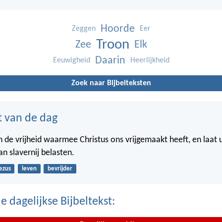
Hoorde
Zeggen
Eer
Troon
Zee
Elk
Daarin
Eeuwigheid
Heerlijkheid
Zoek naar Bijbelteksten
t van de dag
in de vrijheid waarmee Christus ons vrijgemaakt heeft, en laat 
n slavernij belasten.
ezus
leven
bevrijder
 dagelijkse Bijbeltekst: