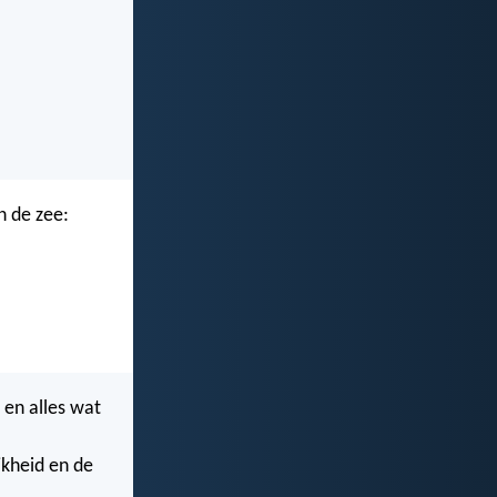
n de zee:
 en alles wat
jkheid en de