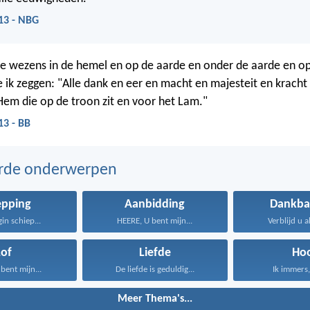
13 - NBG
de wezens in de hemel en op de aarde en onder de aarde en op
 ik zeggen: "Alle dank en eer en macht en majesteit en kracht 
em die op de troon zit en voor het Lam."
13 - BB
erde onderwerpen
epping
Aanbidding
Dankba
gin schiep...
HEERE, U bent mijn...
Verblijd u al
Lof
Liefde
Ho
bent mijn...
De liefde is geduldig...
Ik immers, 
Meer Thema's...