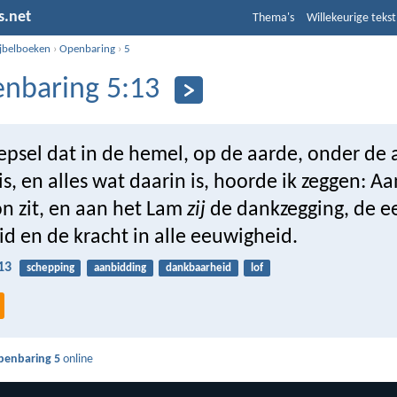
s.net
Thema's
Willekeurige tekst
ijbelboeken
›
Openbaring
›
5
nbaring 5:13
epsel dat in de hemel, op de aarde, onder de
is, en alles wat daarin is, hoorde ik zeggen: 
on zit, en aan het Lam
zij
de dankzegging, de ee
id en de kracht in alle eeuwigheid.
13
schepping
aanbidding
dankbaarheid
lof
penbaring 5
online