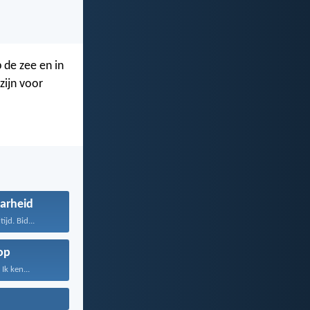
 de zee en in
zijn voor
arheid
tijd. Bid...
op
Ik ken...