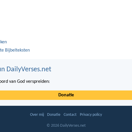
eken
te Bijbelteksten
n DailyVerses.net
ord van God verspreiden:
Donatie
Over mij
Donatie
Contact
Privacy policy
© 2026 DailyVerses.net