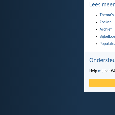
Lees meer
Thema's
Zoeken
Archief
Bijbelbo
Populairs
Ondersteu
Help
mij
het Wo