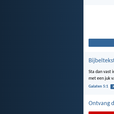
Bijbelteks
Sta dan vast 
met een juk va
Galaten 5:1
J
Ontvang de