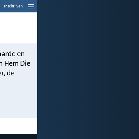
Inschrijven
 aarde en
Aan Hem Die
r, de