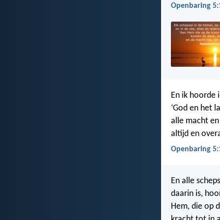
Openbaring 5:
En ik hoorde 
‘God en het l
alle macht en 
altijd en overa
Openbaring 5:
En alle schep
daarin is, hoo
Hem, die op de
kracht tot in