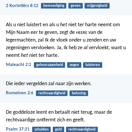
2 Korintiërs 8:12
bemoediging
geven
vrijgevigheid
Als u niet luistert en als u
het
niet ter harte neemt om
Mijn Naam eer te geven, zegt de
van de
HEERE
legermachten, zal Ik de vloek onder u zenden en uw
zegeningen vervloeken. Ja, Ik heb ze
al
vervloekt, want u
neemt
het
niet ter harte.
Maleachi 2:2
gehoorzaamheid
zegen
luisteren
Die ieder vergelden zal naar zijn werken.
Romeinen 2:6
rechtvaardigheid
beloning
De goddeloze leent en betaalt niet terug,
maar de
rechtvaardige ontfermt zich en geeft.
Psalm 37:21
schulden
geld
rechtvaardigheid