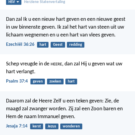
HSV
Herziene Statenvertaling
Dan zal Ik u een nieuw hart geven en een nieuwe geest
in uw binnenste geven. Ik zal het hart van steen uit uw
lichaam wegnemen en u een hart van vlees geven.
Ezechiël 36:26
hart
Geest
redding
Schep vreugde in de
,
dan zal Hij u geven wat uw
HEERE
hart verlangt.
Psalm 37:4
geven
zoeken
hart
Daarom zal de Heere Zelf u een teken geven: Zie, de
maagd zal zwanger worden. Zij zal een Zoon baren en
Hem de naam Immanuel geven.
Jesaja 7:14
kerst
Jezus
wonderen