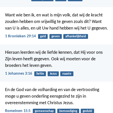
Want wie ben ik, en wat is mijn volk, dat wij de kracht
zouden hebben om vrijwillig te geven zoals dit? Want
van U is alles, en uit Uw hand hebben wij het U gegeven.
1 Kronieken 29:14
geld
geven
afhankelijkheid
Hieraan leerden wij de liefde kennen, dat Hij voor ons
Zijn leven heeft gegeven. Ook wij moeten voor de
broeders het leven geven.
1 Johannes 3:16
liefde
Jezus
naaste
En de God van de volharding en van de vertroosting
moge u geven onderling eensgezind te zijn in
overeenstemming met Christus Jezus.
Romeinen 15:5
gemeenschap
bemoediging
geduld