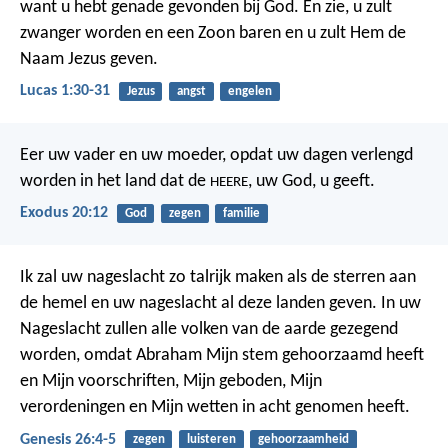
want u hebt genade gevonden bij God. En zie, u zult
zwanger worden en een Zoon baren en u zult Hem de
Naam Jezus geven.
Lucas 1:30-31
Jezus
angst
engelen
Eer uw vader en uw moeder, opdat uw dagen verlengd
worden in het land dat de
, uw God, u geeft.
HEERE
Exodus 20:12
God
zegen
familie
Ik zal uw nageslacht zo talrijk maken als de sterren aan
de hemel en uw nageslacht al deze landen geven. In uw
Nageslacht zullen alle volken van de aarde gezegend
worden,
omdat Abraham Mijn stem gehoorzaamd heeft
en Mijn voorschriften, Mijn geboden, Mijn
verordeningen en Mijn wetten in acht genomen heeft.
Genesis 26:4-5
zegen
luisteren
gehoorzaamheid