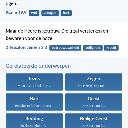
ogen.
Psalm 19:9
wet
vreugde
hart
Maar de Heere is getrouw, Die u zal versterken en
bewaren voor de boze.
2 Tessalonicenzen 3:3
betrouwbaarheid
veiligheid
kracht
Gerelateerde onderwerpen
Jezus
Zegen
Maar Jezus keek hen...
De HEERE zegene u...
Hart
Geest
Bescherm je hart boven...
De Heere nu is...
Redding
Heilige Geest
En de zaligheid is...
De Heere nu is...