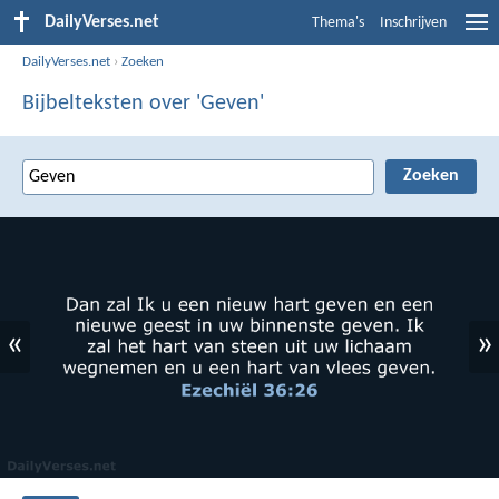
DailyVerses.net
Thema's
Inschrijven
DailyVerses.net
›
Zoeken
Bijbelteksten over 'Geven'
«
»