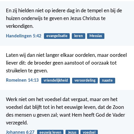
En zij hielden niet op iedere dag in de tempel en bij de
huizen onderwijs te geven en Jezus Christus te
verkondigen.
Handelingen 5:42
evangelisatie
leren
Messias
Laten wij dan niet langer elkaar oordelen, maar oordeel
liever dit: de broeder geen aanstoot of oorzaak tot
struikelen te geven.
Romeinen 14:13
vriendelijkheid
veroordeling
naaste
Werk niet
om
het voedsel dat vergaat, maar
om
het
voedsel dat blijft tot in het eeuwige leven, dat de Zoon
des mensen u geven zal; want Hem heeft God de Vader
verzegeld.
Johannes 6:27
eeuwig leven
Jezus
voedsel