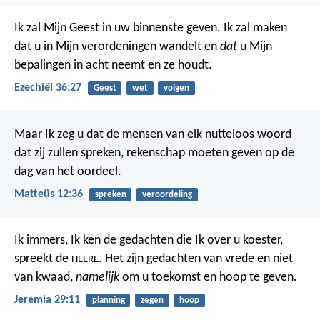
Ik zal Mijn Geest in uw binnenste geven. Ik zal maken
dat u in Mijn verordeningen wandelt en
dat
u Mijn
bepalingen in acht neemt en ze houdt.
Ezechiël 36:27
Geest
wet
volgen
Maar Ik zeg u dat de mensen van elk nutteloos woord
dat zij zullen spreken, rekenschap moeten geven op de
dag van het oordeel.
Matteüs 12:36
spreken
veroordeling
Ik immers, Ik ken de gedachten die Ik over u koester,
spreekt de
. Het zijn gedachten van vrede en niet
HEERE
van kwaad,
namelijk
om u toekomst en hoop te geven.
Jeremia 29:11
planning
zegen
hoop