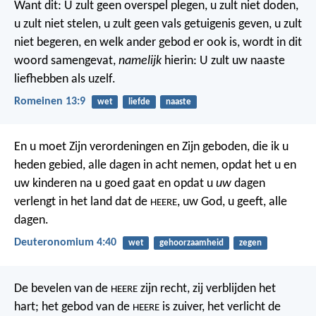
Want dit: U zult geen overspel plegen, u zult niet doden,
u zult niet stelen, u zult geen vals getuigenis geven, u zult
niet begeren, en welk ander gebod er ook is, wordt in dit
woord samengevat,
namelijk
hierin: U zult uw naaste
liefhebben als uzelf.
Romeinen 13:9
wet
liefde
naaste
En u moet Zijn verordeningen en Zijn geboden, die ik u
heden gebied, alle dagen in acht nemen, opdat het u en
uw kinderen na u goed gaat en opdat u
uw
dagen
verlengt in het land dat de
, uw God, u geeft, alle
HEERE
dagen.
Deuteronomium 4:40
wet
gehoorzaamheid
zegen
De bevelen van de
zijn recht,
zij verblijden het
HEERE
hart;
het gebod van de
is zuiver,
het verlicht de
HEERE