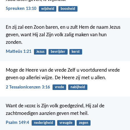
Spreuken 13:10
wijsheid
boosheid
En zij zal een Zoon baren, en u zult Hem de naam Jezus
geven, want Hij zal Zijn volk zalig maken van hun
zonden.
Matteüs 1:21
Jezus
bevrijder
kerst
Moge de Heere van de vrede Zelf u voortdurend vrede
geven op allerlei wijze. De Heere
zij
met u allen.
2 Tessalonicenzen 3:16
vrede
nabijheid
Want de
is Zijn volk goedgezind,
Hij zal de
HEERE
zachtmoedigen aanzien geven met heil.
Psalm 149:4
nederigheid
vreugde
zegen