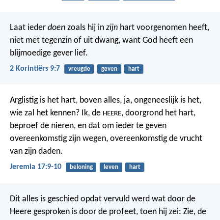
Laat ieder
doen
zoals hij in
zijn
hart voorgenomen heeft,
niet met tegenzin of uit dwang, want God heeft een
blijmoedige gever lief.
2 Korintiërs 9:7
vreugde
geven
hart
Arglistig is het hart, boven alles,
ja, ongeneeslijk is het,
wie zal het kennen?
Ik, de
, doorgrond het hart,
HEERE
beproef de nieren,
en dat om ieder te geven
overeenkomstig zijn wegen,
overeenkomstig de vrucht
van zijn daden.
Jeremia 17:9-10
beloning
leven
hart
Dit alles is geschied opdat vervuld werd wat door de
Heere gesproken is door de profeet, toen hij zei: Zie, de