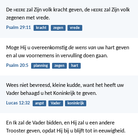
De
zal Zijn volk kracht geven,
de
zal Zijn volk
HEERE
HEERE
zegenen met vrede.
Psalm 29:11
kracht
zegen
vrede
Moge Hij u overeenkomstig
de wens van
uw hart geven
en al uw voornemens in vervulling doen gaan.
Psalm 20:5
planning
zegen
hart
Wees niet bevreesd, kleine kudde, want het heeft uw
Vader behaagd u het Koninkrijk te geven.
Lucas 12:32
angst
Vader
koninkrijk
En Ik zal de Vader bidden, en Hij zal u een andere
Trooster geven, opdat Hij bij u blijft tot in eeuwigheid.