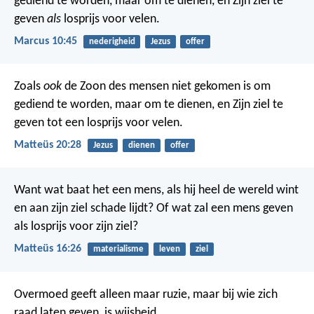
gediend te worden, maar om te dienen, en Zijn ziel te
geven
als
losprijs voor velen.
Marcus 10:45
nederigheid
Jezus
offer
Zoals
ook
de Zoon des mensen niet gekomen is om
gediend te worden, maar om te dienen, en Zijn ziel te
geven tot een losprijs voor velen.
Matteüs 20:28
Jezus
dienen
offer
Want wat baat het een mens, als hij heel de wereld wint
en aan zijn ziel schade lijdt? Of wat zal een mens geven
als losprijs voor zijn ziel?
Matteüs 16:26
materialisme
leven
ziel
Overmoed geeft alleen maar ruzie,
maar bij wie zich
raad laten geven, is wijsheid.