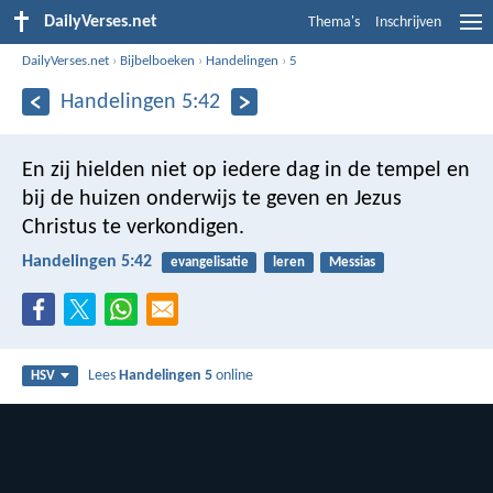
DailyVerses.net
Thema's
Inschrijven
DailyVerses.net
›
Bijbelboeken
›
Handelingen
›
5
Handelingen 5:42
En zij hielden niet op iedere dag in de tempel en
bij de huizen onderwijs te geven en Jezus
Christus te verkondigen.
Handelingen 5:42
evangelisatie
leren
Messias
Lees
Handelingen 5
online
HSV