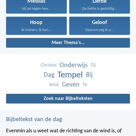
Messias
Liefde
Hij zei tegen hen...
De liefde is geduldig...
Hoop
Geloof
Ik immers, Ik ken...
Daarom zeg Ik u...
Meer Thema's...
Onderwijs
Christus
Zij
Tempel
Dag
Bij
Geven
Jezus
Te
Zoek naar Bijbelteksten
Bijbeltekst van de dag
Evenmin als u weet wat de richting van de wind is,
of