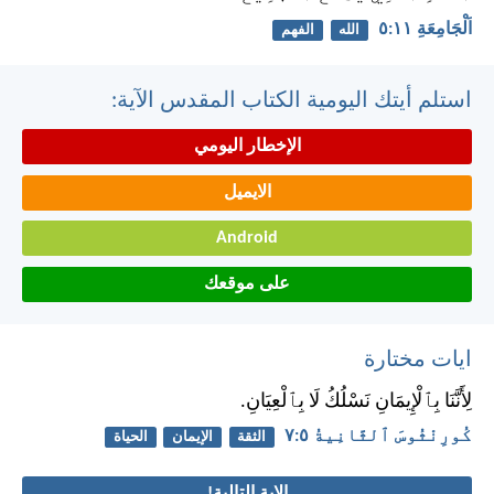
اَلْجَامِعَةِ ١١:‏٥
الله
الفهم
استلم أيتك اليومية الكتاب المقدس الآية:
الإخطار اليومي
الايميل
Android
على موقعك
ايات مختارة
لِأَنَّنَا بِٱلْإِيمَانِ نَسْلُكُ لَا بِٱلْعِيَانِ.
كُورِنْثُوسَ ٱلثَّانِيةُ ٥:‏٧
الثقة
الإيمان
الحياة