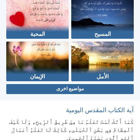
المسيح
المحبة
الأمل
الإيمان
مواضيع اخرى
آية الكتاب المقدس اليومية
كَمَا أَنَّكَ لَسْتَ تَعْلَمُ مَا هِيَ طَرِيقُ ٱلرِّيحِ، وَلَا كَيْفَ
ٱلْعِظَامُ فِي بَطْنِ ٱلْحُبْلَى، كَذَلِكَ لَا تَعْلَمُ أَعْمَالَ
ٱللهِ ٱلَّذِي يَصْنَعُ ٱلْجَمِيعَ.