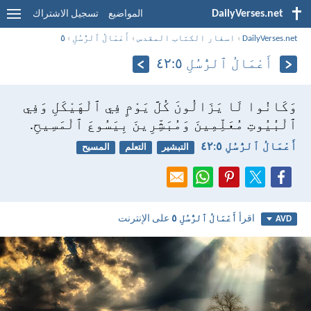
DailyVerses.net
المواضيع
تسجيل الاشتراك
DailyVerses.net
›
اسفار الكتاب المقدس
›
أَعْمَالُ ٱلرُّسُلِ
›
٥
أَعْمَالُ ٱلرُّسُلِ ٥:‏٤٢
وَكَانُوا لَا يَزَالُونَ كُلَّ يَوْمٍ فِي ٱلْهَيْكَلِ وَفِي
ٱلْبُيُوتِ مُعَلِّمِينَ وَمُبَشِّرِينَ بِيَسُوعَ ٱلْمَسِيحِ.
أَعْمَالُ ٱلرُّسُلِ ٥:‏٤٢
التبشير
التعلم
المسيح
اقرأ
أَعْمَالُ ٱلرُّسُلِ ٥
على الإنترنت
AVD