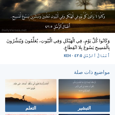
وَكَانُوا كُلَّ يَوْمٍ، فِي الْهَيْكَلِ وَفِي الْبُيُوتِ، يُعَلِّمُونَ وَيُبَشِّرُونَ
بِالْمَسِيحِ يَسُوعَ بِلا انْقِطَاعٍ.
أَعْمَالُ ٱلرُّسُلِ ٥:‏٤٢ - KEH
مواضيع ذات صلة
التبشير
التعلم