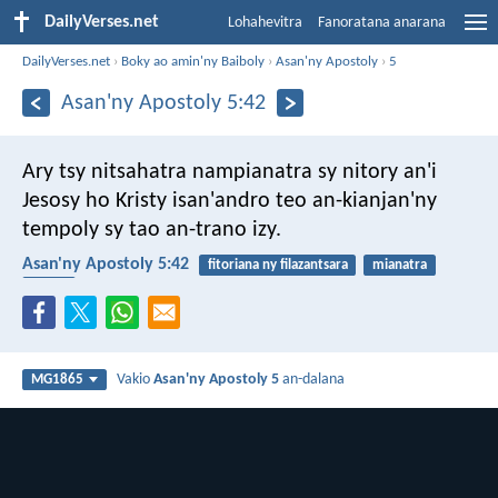
DailyVerses.net
Lohahevitra
Fanoratana anarana
DailyVerses.net
›
Boky ao amin'ny Baiboly
›
Asan'ny Apostoly
›
5
Asan'ny Apostoly 5:42
Ary tsy nitsahatra nampianatra sy nitory an'i
Jesosy ho Kristy isan'andro teo an-kianjan'ny
tempoly sy tao an-trano izy.
Asan'ny Apostoly 5:42
fitoriana ny filazantsara
mianatra
Mesia
Vakio
Asan'ny Apostoly 5
an-dalana
MG1865