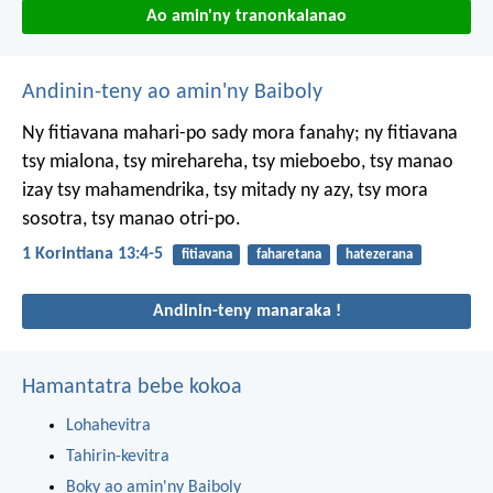
Ao amin'ny tranonkalanao
Andinin-teny ao amin'ny Baiboly
Ny fitiavana mahari-po sady mora fanahy; ny fitiavana
tsy mialona, tsy mirehareha, tsy mieboebo, tsy manao
izay tsy mahamendrika, tsy mitady ny azy, tsy mora
sosotra, tsy manao otri-po.
1 Korintiana 13:4-5
fitiavana
faharetana
hatezerana
Andinin-teny manaraka !
Hamantatra bebe kokoa
Lohahevitra
Tahirin-kevitra
Boky ao amin'ny Baiboly