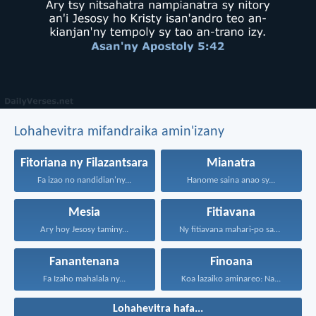
Lohahevitra mifandraika amin'izany
Fitoriana ny Filazantsara
Mianatra
Fa izao no nandidian'ny...
Hanome saina anao sy...
Mesia
Fitiavana
Ary hoy Jesosy taminy...
Ny fitiavana mahari-po sady...
Fanantenana
Finoana
Fa Izaho mahalala ny...
Koa lazaiko aminareo: Na...
Lohahevitra hafa...