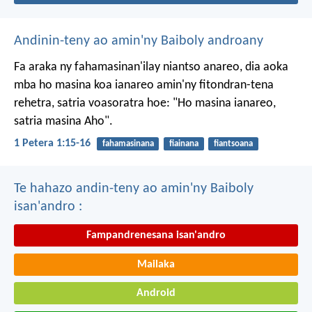
Andinin-teny ao amin'ny Baiboly androany
Fa araka ny fahamasinan'ilay niantso anareo, dia aoka
mba ho masina koa ianareo amin'ny fitondran-tena
rehetra, satria voasoratra hoe: "Ho masina ianareo,
satria masina Aho".
1 Petera 1:15-16
fahamasinana
fiainana
fiantsoana
Te hahazo andin-teny ao amin'ny Baiboly
isan'andro :
Fampandrenesana isan'andro
Mailaka
Android