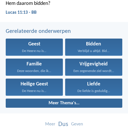
Hem daarom bidden?
Lucas 11:13 - BB
Gerelateerde onderwerpen
Geest
Bidden
De Heere nu is...
Verblijd u altijd. Bid...
Familie
Vrijgevigheid
Deze woorden, die ik...
Een zegenende ziel wordt...
Heilige Geest
Liefde
De Heere nu is...
De liefde is geduldig...
Meer Thema's...
Dus
Meer
Geven