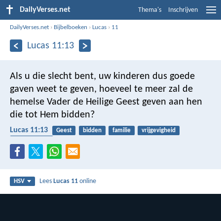
DailyVerses.net
Thema's
Inschrijven
DailyVerses.net
›
Bijbelboeken
›
Lucas
›
11
Lucas 11:13
Als u die slecht bent, uw kinderen dus goede
gaven weet te geven, hoeveel te meer zal de
hemelse Vader de Heilige Geest geven aan hen
die tot Hem bidden?
Lucas 11:13
Geest
bidden
familie
vrijgevigheid
Heilige Geest
Lees
Lucas 11
online
HSV