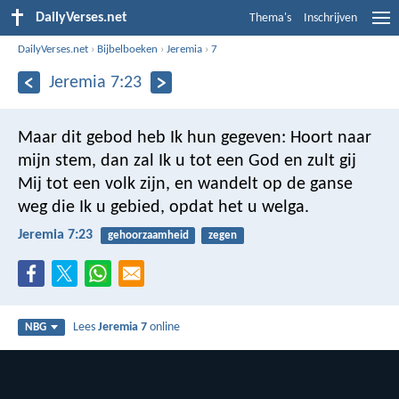
DailyVerses.net
Thema's
Inschrijven
DailyVerses.net
›
Bijbelboeken
›
Jeremia
›
7
Jeremia 7:23
Maar dit gebod heb Ik hun gegeven: Hoort naar
mijn stem, dan zal Ik u tot een God en zult gij
Mij tot een volk zijn, en wandelt op de ganse
weg die Ik u gebied, opdat het u welga.
Jeremia 7:23
gehoorzaamheid
zegen
Lees
Jeremia 7
online
NBG