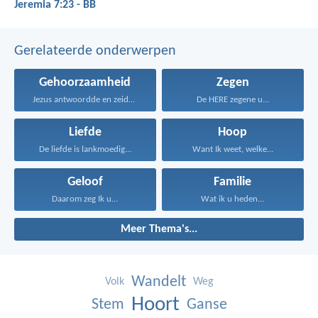
Jeremia 7:23 - BB
Gerelateerde onderwerpen
Gehoorzaamheid
Zegen
Jezus antwoordde en zeide...
De HERE zegene u...
Liefde
Hoop
De liefde is lankmoedig...
Want Ik weet, welke...
Geloof
Familie
Daarom zeg Ik u...
Wat ik u heden...
Meer Thema's...
Wandelt
Volk
Weg
Hoort
Stem
Ganse