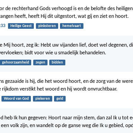
or de rechterhand Gods verhoogd is en de belofte des heilige
ngen heeft, heeft Hij dit uitgestort, wat gíj en ziet en hoort.
:33
Heilige Geest
pinksteren
hemelvaart
e Mij hoort, zeg ik: Hebt uw vijanden lief, doet wel degenen, d
vervloeken; bidt voor wie u smadelijk behandelen.
gehoorzaamheid
zegen
bidden
ns gezaaide is hij, die het woord hoort, en de zorg van de were
 rijkdom verstikt het woord en hij wordt onvruchtbaar.
Woord van God
piekeren
geld
d heb Ik hun gegeven: Hoort naar mijn stem, dan zal Ik u tot 
ot een volk zijn, en wandelt op de ganse weg die Ik u gebied, op