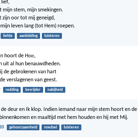
lief,
t mijn stem, mijn smekingen.
 zijn oor tot mij geneigd,
 mijn leven lang (tot Hem) roepen.
liefde
aanbidding
luisteren
an hoort de H
ere
,
en uit al hun benauwdheden.
ij de gebrokenen van hart
t de verslagenen van geest.
9
redding
bevrijder
nabijheid
an de deur en Ik klop. Indien iemand naar mijn stem hoort en de
m binnenkomen en maaltijd met hem houden en hij met Mij.
20
gehoorzaamheid
voedsel
luisteren