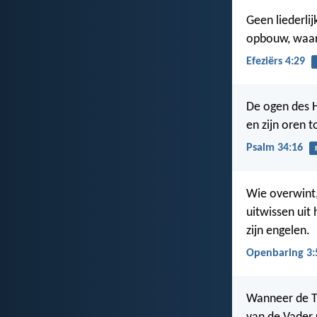
Geen liederli
opbouw, waar 
Efeziërs 4:29
De ogen des 
en zijn oren 
Psalm 34:16
Wie overwint,
uitwissen uit
zijn engelen.
Openbaring 3:
Wanneer de Tr