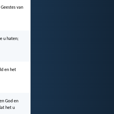
n Geestes van
ie u haten;
ld en het
een God en
dat het u