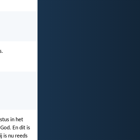
s.
stus in het
 God. En dit is
j is nu reeds