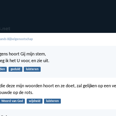
ands Bijbelgenootschap
gens hoort Gij mijn stem,
g ik het U voor, en zie uit.
den
geduld
luisteren
 die deze mijn woorden hoort en ze doet, zal gelijken op een v
 bouwde op de rots.
Woord van God
wijsheid
luisteren