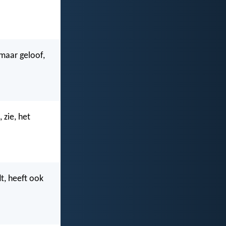
 maar geloof,
 zie, het
t, heeft ook