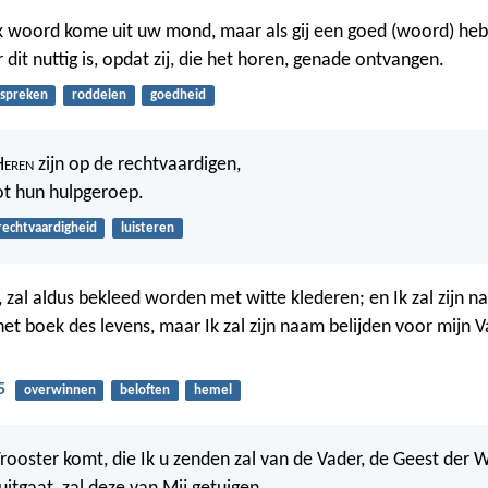
jk woord kome uit uw mond, maar als gij een goed (woord) hebt
dit nuttig is, opdat zij, die het horen, genade ontvangen.
spreken
roddelen
goedheid
H
eren
zijn op de rechtvaardigen,
tot hun hulpgeroep.
rechtvaardigheid
luisteren
 zal aldus bekleed worden met witte klederen; en Ik zal zijn 
 het boek des levens, maar Ik zal zijn naam belijden voor mijn 
5
overwinnen
beloften
hemel
ooster komt, die Ik u zenden zal van de Vader, de Geest der W