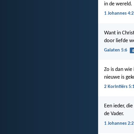
in de wereld.
1 Johannes 4:2
Want in Chris
door liefde w
Galaten 5:6
g
Zo is dan wie 
nieuwe is ge
2 Korintiërs 5:
Een ieder, di
de Vader.
1 Johannes 2:2