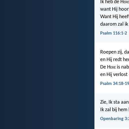
Ik heb de H
ere
want Hij hoor
Want Hij heeft
daarom zal ik
Psalm 116:1-2
Roepen zij, d
en Hij redt h
De H
ere
is nab
en Hij verlos
Psalm 34:18-1
Zie, Ik sta a
Ik zal bij he
Openbaring 3: