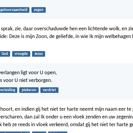
gehoorzaamheid
zegen
og sprak, zie, daar overschaduwde hen een lichtende wolk, en zi
eide: Deze is mijn Zoon, de geliefde, in wie Ik mijn welbehagen
God
vreugde
Jezus
verlangen ligt voor U open,
is voor U niet verborgen.
verleiding
piekeren
verdriet
t hoort, en indien gij het niet ter harte neemt mijn naam eer te
erscharen, dan zal Ik onder u een vloek zenden en uw zegenin
Ik heb ze reeds in vloek verkeerd, omdat gij het niet ter harte