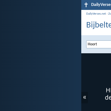
DailyVerse
DailyVerses.net
›
Z
Bijbelt
«