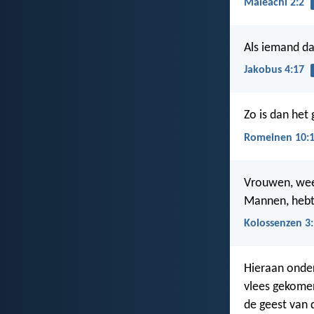
Maleachi 2:2
Als iemand da
Jakobus 4:17
Zo is dan het
Romeinen 10:
Vrouwen, wees
Mannen, hebt 
Kolossenzen 3
Hieraan onderk
vlees gekomen i
de geest van d