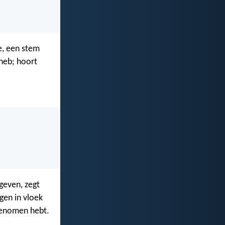
e, een stem
 heb; hoort
 geven, zegt
gen in vloek
 genomen hebt.