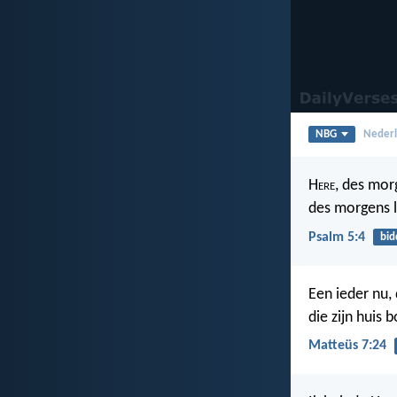
NBG
Nederl
H
ere
, des mor
des morgens le
Psalm 5:4
bid
Een ieder nu,
die zijn huis
Matteüs 7:24