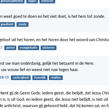
gehoorzaamheid
zegen
luisteren
n weet goed te doen en het niet doet, is het hem tot zonde.
goedheid
zonde
 geloof uit het horen, en het horen door het woord van Christu
17
geloof
evangelisatie
luisteren
t uw man onderdanig, gelijk het betaamt in de Here.
uw vrouw lief en weest niet ruw tegen haar.
:18-19
nederigheid
huwelijk
relaties
ent gij de Geest Gods: iedere geest, die belijdt, dat Jezus Chri
s, is uit God; en iedere geest, die Jezus niet belijdt, is niet uit
e antichrist, waarvan gij gehoord hebt, dat hij komen zal, en hi