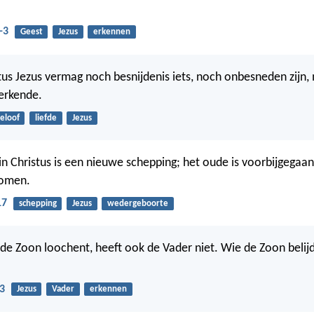
-3
Geest
Jezus
erkennen
tus Jezus vermag noch besnijdenis iets, noch onbesneden zijn,
erkende.
eloof
liefde
Jezus
in Christus is een nieuwe schepping; het oude is voorbijgegaan,
komen.
17
schepping
Jezus
wedergeboorte
e de Zoon loochent, heeft ook de Vader niet. Wie de Zoon belijd
3
Jezus
Vader
erkennen