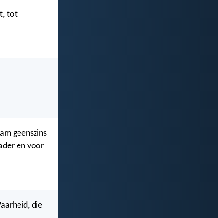
, tot
naam geenszins
Vader en voor
aarheid, die