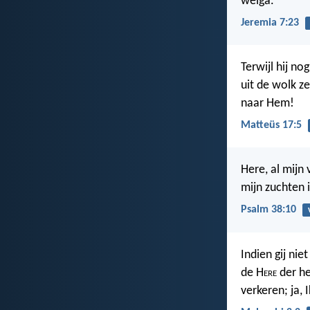
welga.
Jeremia 7:23
Terwijl hij n
uit de wolk z
naar Hem!
Matteüs 17:5
Here, al mijn 
mijn zuchten 
Psalm 38:10
Indien gij nie
de H
ere
der he
verkeren; ja, 