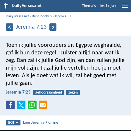
DailyVerses.net
Thema's
Inschrijven
DailyVerses.net
›
Bijbelboeken
›
Jeremia
›
7
Jeremia 7:23
Toen ik jullie voorouders uit Egypte weghaalde,
gaf ik hun deze regel: ‘Luister altijd naar wat ik
zeg. Dan zal ik jullie God zijn, en dan zullen jullie
mijn volk zijn. Ik zal jullie vertellen hoe je moet
leven. Als je doet wat ik wil, zal het goed met
jullie gaan.’
Jeremia 7:23
gehoorzaamheid
zegen
Lees
Jeremia 7
online
BGT