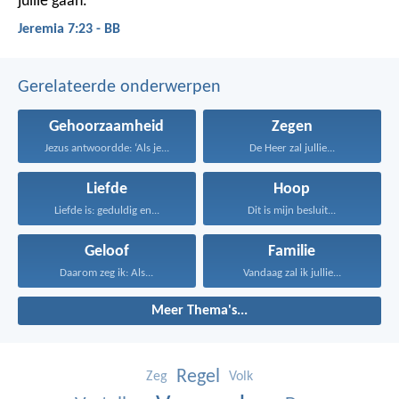
jullie gaan.'
Jeremia 7:23 - BB
Gerelateerde onderwerpen
Gehoorzaamheid
Zegen
Jezus antwoordde: ‘Als je...
De Heer zal jullie...
Liefde
Hoop
Liefde is: geduldig en...
Dit is mijn besluit...
Geloof
Familie
Daarom zeg ik: Als...
Vandaag zal ik jullie...
Meer Thema's...
Regel
Zeg
Volk