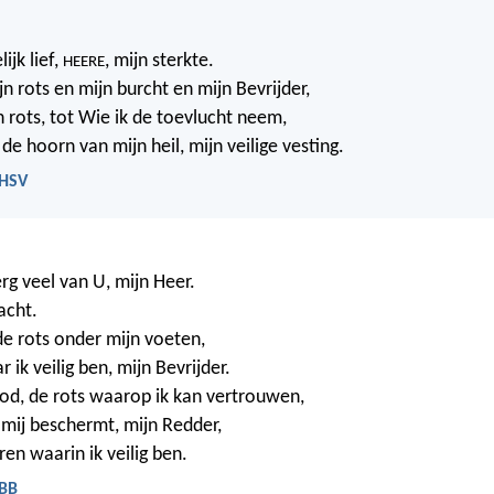
ijk lief,
, mijn sterkte.
HEERE
jn rots en mijn burcht en mijn Bevrijder,
n rots, tot Wie ik de toevlucht neem,
 de hoorn van mijn heil, mijn veilige vesting.
 HSV
rg veel van U, mijn Heer.
acht.
de rots onder mijn voeten,
 ik veilig ben, mijn Bevrijder.
od, de rots waarop ik kan vertrouwen,
t mij beschermt, mijn Redder,
ren waarin ik veilig ben.
 BB