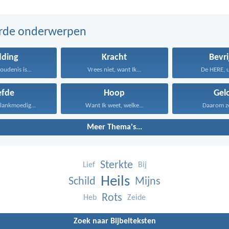
erde onderwerpen
dding
Kracht
Bevri
oudenis is...
Vrees niet, want Ik...
De HERE, 
efde
Hoop
Gel
s lankmoedig...
Want Ik weet, welke...
Daarom zeg
Meer Thema's...
Sterkte
Lief
Bij
Heils
Schild
Mijns
Rots
Heb
Zeide
Zoek naar Bijbelteksten