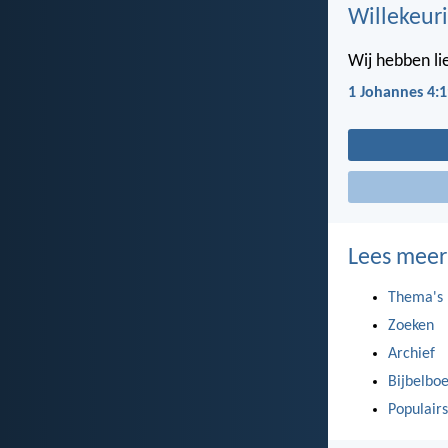
Willekeuri
Wij hebben lie
1 Johannes 4:1
Lees meer
Thema's
Zoeken
Archief
Bijbelbo
Populairs