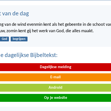
t van de dag
weg van de wind evenmin kent als het gebeente in de schoot va
w, zomin kent gij het werk van God, die alles maakt.
God
begrijpen
 dagelijkse Bijbeltekst:
Dagelijkse melding
E-mail
Android
Op je website