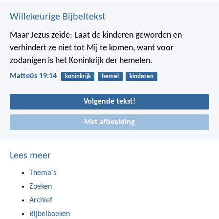
Willekeurige Bijbeltekst
Maar Jezus zeide: Laat de kinderen geworden en
verhindert ze niet tot Mij te komen, want voor
zodanigen is het Koninkrijk der hemelen.
Matteüs 19:14
koninkrijk
hemel
kinderen
Volgende tekst!
Met afbeelding
Lees meer
Thema's
Zoeken
Archief
Bijbelboeken