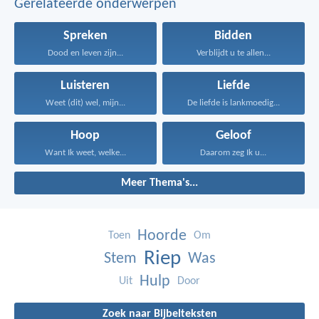
Gerelateerde onderwerpen
Spreken
Bidden
Dood en leven zijn...
Verblijdt u te allen...
Luisteren
Liefde
Weet (dit) wel, mijn...
De liefde is lankmoedig...
Hoop
Geloof
Want Ik weet, welke...
Daarom zeg Ik u...
Meer Thema's...
Hoorde
Toen
Om
Riep
Stem
Was
Hulp
Uit
Door
Zoek naar Bijbelteksten