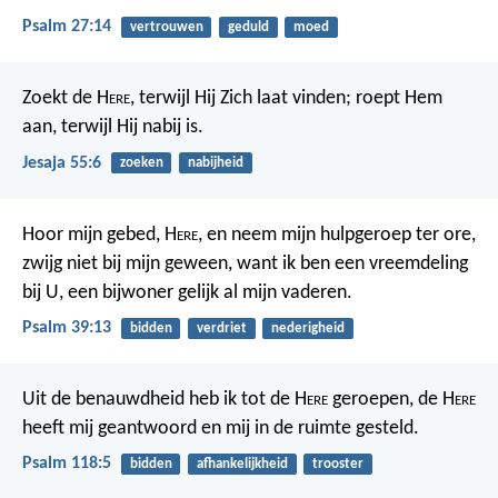
Psalm 27:14
vertrouwen
geduld
moed
Zoekt de H
ere
, terwijl Hij Zich laat vinden; roept Hem
aan, terwijl Hij nabij is.
Jesaja 55:6
zoeken
nabijheid
Hoor mijn gebed, H
ere
, en neem mijn hulpgeroep ter ore,
zwijg niet bij mijn geween,
want ik ben een vreemdeling
bij U,
een bijwoner gelijk al mijn vaderen.
Psalm 39:13
bidden
verdriet
nederigheid
Uit de benauwdheid heb ik tot de H
ere
geroepen,
de H
ere
heeft mij geantwoord
en mij in de ruimte gesteld.
Psalm 118:5
bidden
afhankelijkheid
trooster