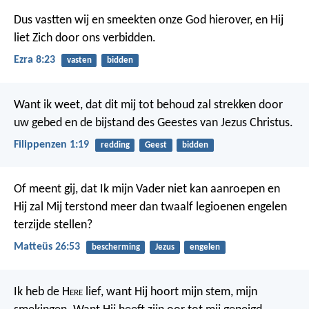
Dus vastten wij en smeekten onze God hierover, en Hij
liet Zich door ons verbidden.
Ezra 8:23
vasten
bidden
Want ik weet, dat dit mij tot behoud zal strekken door
uw gebed en de bijstand des Geestes van Jezus Christus.
Filippenzen 1:19
redding
Geest
bidden
Of meent gij, dat Ik mijn Vader niet kan aanroepen en
Hij zal Mij terstond meer dan twaalf legioenen engelen
terzijde stellen?
Matteüs 26:53
bescherming
Jezus
engelen
Ik heb de H
ere
lief,
want Hij hoort mijn stem, mijn