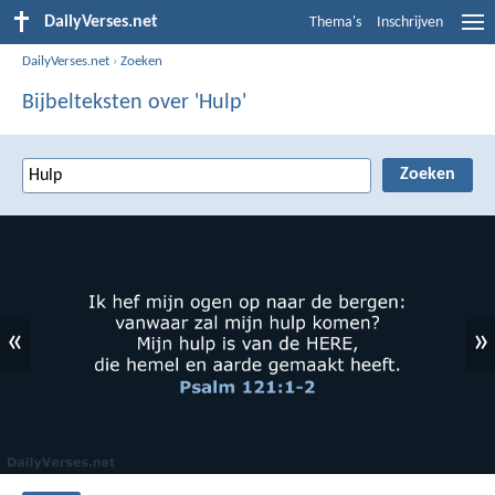
DailyVerses.net
Thema's
Inschrijven
DailyVerses.net
›
Zoeken
Bijbelteksten over 'Hulp'
«
»