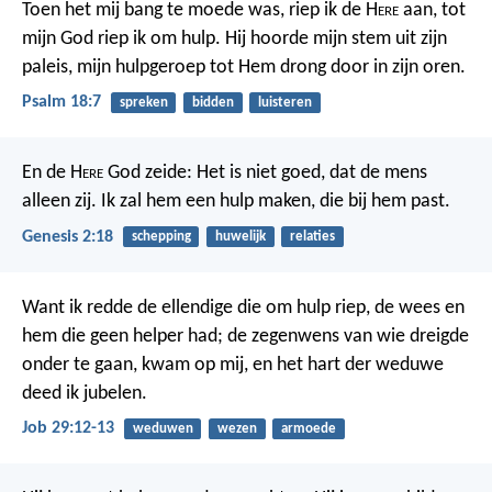
Toen het mij bang te moede was, riep ik de H
ere
aan,
tot
mijn God riep ik om hulp.
Hij hoorde mijn stem uit zijn
paleis,
mijn hulpgeroep tot Hem drong door in zijn oren.
Psalm 18:7
spreken
bidden
luisteren
En de H
ere
God zeide: Het is niet goed, dat de mens
alleen zij. Ik zal hem een hulp maken, die bij hem past.
Genesis 2:18
schepping
huwelijk
relaties
Want ik redde de ellendige die om hulp riep,
de wees en
hem die geen helper had;
de zegenwens van wie dreigde
onder te gaan, kwam op mij,
en het hart der weduwe
deed ik jubelen.
Job 29:12-13
weduwen
wezen
armoede