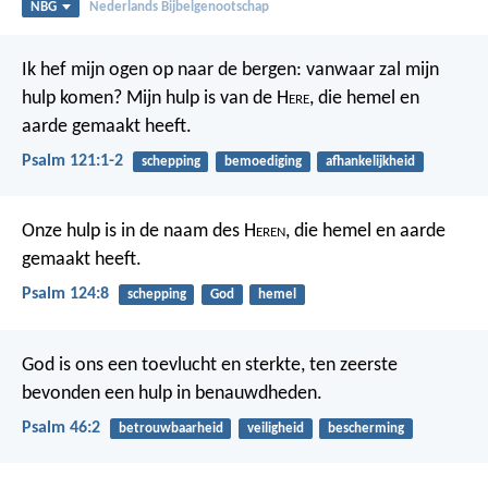
NBG
Nederlands Bijbelgenootschap
Ik hef mijn ogen op naar de bergen:
vanwaar zal mijn
hulp komen?
Mijn hulp is van de H
ere
,
die hemel en
aarde gemaakt heeft.
Psalm 121:1-2
schepping
bemoediging
afhankelijkheid
Onze hulp is in de naam des H
eren
,
die hemel en aarde
gemaakt heeft.
Psalm 124:8
schepping
God
hemel
God is ons een toevlucht en sterkte,
ten zeerste
bevonden een hulp in benauwdheden.
Psalm 46:2
betrouwbaarheid
veiligheid
bescherming