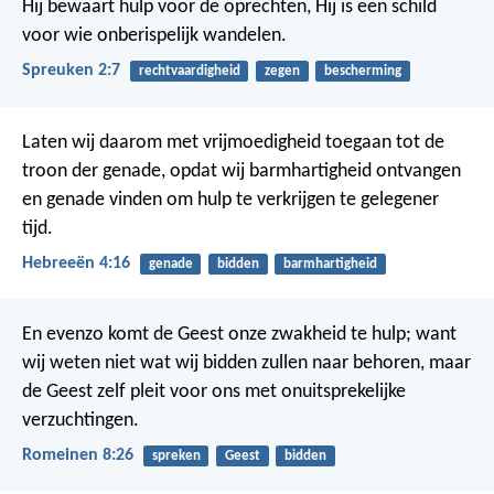
Hij bewaart hulp voor de oprechten,
Hij is een schild
voor wie onberispelijk wandelen.
Spreuken 2:7
rechtvaardigheid
zegen
bescherming
Laten wij daarom met vrijmoedigheid toegaan tot de
troon der genade, opdat wij barmhartigheid ontvangen
en genade vinden om hulp te verkrijgen te gelegener
tijd.
Hebreeën 4:16
genade
bidden
barmhartigheid
En evenzo komt de Geest onze zwakheid te hulp; want
wij weten niet wat wij bidden zullen naar behoren, maar
de Geest zelf pleit voor ons met onuitsprekelijke
verzuchtingen.
Romeinen 8:26
spreken
Geest
bidden