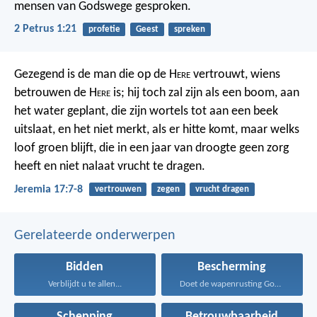
mensen van Godswege gesproken.
2 Petrus 1:21
profetie
Geest
spreken
Gezegend is de man die op de H
ere
vertrouwt, wiens
betrouwen de H
ere
is; hij toch zal zijn als een boom, aan
het water geplant, die zijn wortels tot aan een beek
uitslaat, en het niet merkt, als er hitte komt, maar welks
loof groen blijft, die in een jaar van droogte geen zorg
heeft en niet nalaat vrucht te dragen.
Jeremia 17:7-8
vertrouwen
zegen
vrucht dragen
Gerelateerde onderwerpen
Bidden
Bescherming
Verblijdt u te allen...
Doet de wapenrusting Gods...
Schepping
Betrouwbaarheid