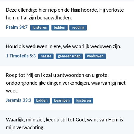
Deze ellendige hier riep en de H
ere
hoorde,
Hij verloste
hem uit al zijn benauwdheden.
Psalm 34:7
luisteren
bidden
redding
Houd als weduwen in ere, wie waarlijk weduwen zijn.
1 Timoteüs 5:3
naaste
gemeenschap
weduwen
Roep tot Mij en Ik zal u antwoorden en u grote,
ondoorgrondelijke dingen verkondigen, waarvan gij niet
weet.
Jeremia 33:3
bidden
begrijpen
luisteren
Waarlijk, mijn ziel, keer u stil tot God,
want van Hem is
mijn verwachting.