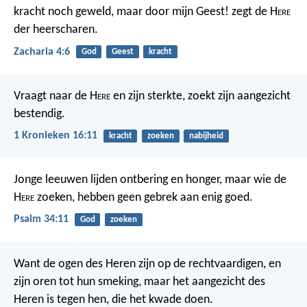
kracht noch geweld, maar door mijn Geest! zegt de H
ere
der heerscharen.
Zacharia 4:6
God
Geest
kracht
Vraagt naar de H
ere
en zijn sterkte,
zoekt zijn aangezicht
bestendig.
1 Kronieken 16:11
kracht
zoeken
nabijheid
Jonge leeuwen lijden ontbering en honger,
maar wie de
H
ere
zoeken,
hebben geen gebrek aan enig goed.
Psalm 34:11
God
zoeken
Want de ogen des Heren zijn op de rechtvaardigen,
en
zijn oren tot hun smeking,
maar het aangezicht des
Heren is tegen hen, die het kwade doen.