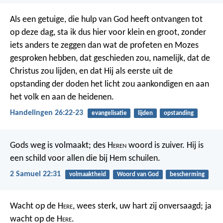
Als een getuige, die hulp van God heeft ontvangen tot
op deze dag, sta ik dus hier voor klein en groot, zonder
iets anders te zeggen dan wat de profeten en Mozes
gesproken hebben, dat geschieden zou, namelijk, dat de
Christus zou lijden, en dat Hij als eerste uit de
opstanding der doden het licht zou aankondigen en aan
het volk en aan de heidenen.
Handelingen 26:22-23
evangelisatie
lijden
opstanding
Gods weg is volmaakt;
des H
eren
woord is zuiver.
Hij is
een schild voor allen
die bij Hem schuilen.
2 Samuel 22:31
volmaaktheid
Woord van God
bescherming
Wacht op de H
ere
, wees sterk,
uw hart zij onversaagd; ja
wacht op de H
ere
.