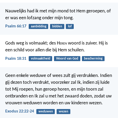
Nauwelijks had ik met mijn mond tot Hem geroepen,
of
er was een lofzang onder mijn tong.
Psalm 66:17
aanbidding
bidden
lof
Gods weg is volmaakt;
des H
eren
woord is zuiver.
Hij is
een schild voor allen
die bij Hem schuilen.
Psalm 18:31
volmaaktheid
Woord van God
bescherming
Geen enkele weduwe of wees zult gij verdrukken. Indien
gij dezen toch verdrukt, voorzeker zal Ik, indien zij luide
tot Mij roepen, hun geroep horen, en mijn toorn zal
ontbranden en Ik zal u met het zwaard doden, zodat uw
vrouwen weduwen worden en uw kinderen wezen.
Exodus 22:22-24
weduwen
wezen