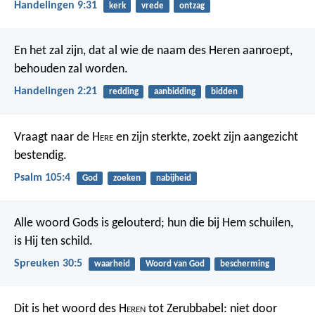
Handelingen 9:31
kerk
vrede
ontzag
En het zal zijn, dat al wie de naam des Heren aanroept,
behouden zal worden.
Handelingen 2:21
redding
aanbidding
bidden
Vraagt naar de H
ere
en zijn sterkte,
zoekt zijn aangezicht
bestendig.
Psalm 105:4
God
zoeken
nabijheid
Alle woord Gods is gelouterd;
hun die bij Hem schuilen,
is Hij ten schild.
Spreuken 30:5
waarheid
Woord van God
bescherming
Dit is het woord des H
eren
tot Zerubbabel: niet door