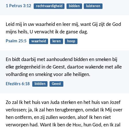
1 Petrus 3:12
rechtvaardigheid
bidden
luisteren
Leid mij in uw waarheid en leer mij,
want Gij zijt de God
mijns heils,
U verwacht ik de ganse dag.
Psalm 25:5
waarheid
leren
hoop
En bidt daarbij met aanhoudend bidden en smeken bij
elke gelegenheid in de Geest, daartoe wakende met alle
volharding en smeking voor alle heiligen.
Efeziërs 6:18
bidden
Geest
Zo zal Ik het huis van Juda sterken en het huis van Jozef
verlossen; ja, Ik zal hen terugbrengen, omdat Ik Mij over
hen ontferm, en zij zullen worden, alsof Ik hen niet
verworpen had. Want Ik ben de H
ere
, hun God, en Ik zal