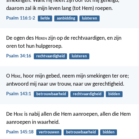
smekingen.
Want Hij heeft zijn oor tot mij geneigd,
daarom zal ik mijn leven lang (tot Hem) roepen.
Psalm 116:1-2
liefde
aanbidding
luisteren
De ogen des H
eren
zijn op de rechtvaardigen,
en zijn
oren tot hun hulpgeroep.
Psalm 34:16
rechtvaardigheid
luisteren
O H
ere
, hoor mijn gebed,
neem mijn smekingen ter ore;
antwoord mij naar uw trouw,
naar uw gerechtigheid.
Psalm 143:1
betrouwbaarheid
rechtvaardigheid
bidden
De H
ere
is nabij allen die Hem aanroepen,
allen die Hem
aanroepen in waarheid.
Psalm 145:18
vertrouwen
betrouwbaarheid
bidden