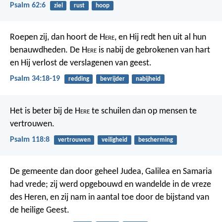
Psalm 62:6
ziel
rust
hoop
Roepen zij, dan hoort de H
ere
,
en Hij redt hen uit al hun
benauwdheden.
De H
ere
is nabij de gebrokenen van hart
en Hij verlost de verslagenen van geest.
Psalm 34:18-19
redding
bevrijder
nabijheid
Het is beter bij de H
ere
te schuilen
dan op mensen te
vertrouwen.
Psalm 118:8
vertrouwen
veiligheid
bescherming
De gemeente dan door geheel Judea, Galilea en Samaria
had vrede; zij werd opgebouwd en wandelde in de vreze
des Heren, en zij nam in aantal toe door de bijstand van
de heilige Geest.