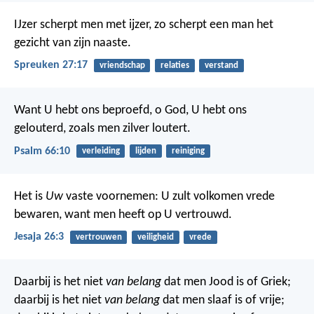
IJzer scherpt men met ijzer,
zo scherpt een man het
gezicht van zijn naaste.
Spreuken 27:17
vriendschap
relaties
verstand
Want U hebt ons beproefd, o God,
U hebt ons
gelouterd, zoals men zilver loutert.
Psalm 66:10
verleiding
lijden
reiniging
Het is
Uw
vaste voornemen:
U zult volkomen vrede
bewaren,
want men heeft op U vertrouwd.
Jesaja 26:3
vertrouwen
veiligheid
vrede
Daarbij is het niet
van belang
dat men Jood is of Griek;
daarbij is het niet
van belang
dat men slaaf is of vrije;