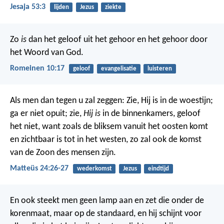
Jesaja 53:3
lijden
Jezus
ziekte
Zo
is
dan het geloof uit het gehoor en het gehoor door
het Woord van God.
Romeinen 10:17
geloof
evangelisatie
luisteren
Als men dan tegen u zal zeggen: Zie, Hij is in de woestijn;
ga er niet opuit; zie,
Hij is
in de binnenkamers, geloof
het niet, want zoals de bliksem vanuit het oosten komt
en zichtbaar is tot in het westen, zo zal ook de komst
van de Zoon des mensen zijn.
Matteüs 24:26-27
wederkomst
Jezus
eindtijd
En ook steekt men geen lamp aan en zet die onder de
korenmaat, maar op de standaard, en hij schijnt voor