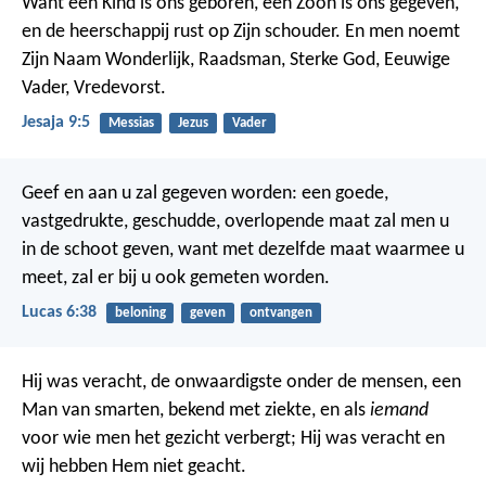
Want een Kind is ons geboren,
een Zoon is ons gegeven,
en de heerschappij rust
op Zijn schouder.
En men noemt
Zijn Naam
Wonderlijk, Raadsman,
Sterke God,
Eeuwige
Vader,
Vredevorst.
Jesaja 9:5
Messias
Jezus
Vader
Geef en aan u zal gegeven worden: een goede,
vastgedrukte, geschudde, overlopende maat zal men u
in de schoot geven, want met dezelfde maat waarmee u
meet, zal er bij u ook gemeten worden.
Lucas 6:38
beloning
geven
ontvangen
Hij was veracht, de onwaardigste onder de mensen,
een
Man van smarten, bekend met ziekte,
en als
iemand
voor wie men het gezicht verbergt;
Hij was veracht en
wij hebben Hem niet geacht.