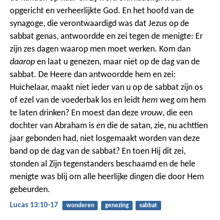
opgericht en verheerlijkte God. En het hoofd van de
synagoge, die verontwaardigd was dat Jezus op de
sabbat genas, antwoordde en zei tegen de menigte: Er
zijn zes dagen waarop men moet werken. Kom dan
daarop
en laat u genezen, maar niet op de dag van de
sabbat. De Heere dan antwoordde hem en zei:
Huichelaar, maakt niet ieder van u op de sabbat zijn os
of ezel van de voederbak los en leidt
hem
weg om hem
te laten drinken? En moest dan deze
vrouw
, die een
dochter van Abraham is
en
die de satan, zie, nu achttien
jaar gebonden had, niet losgemaakt worden van deze
band op de dag van de sabbat? En toen Hij dit zei,
stonden al Zijn tegenstanders beschaamd en de hele
menigte was blij om alle heerlijke dingen die door Hem
gebeurden.
Lucas 13:10-17
wonderen
genezing
sabbat