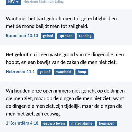
HSV
Herziene Statenvertaling
Want met het hart gelooft men tot gerechtigheid en
met de mond belijdt men tot zaligheid.
Romeinen 10:10
geloof
spreken
redding
Het geloof nu is een vaste grond van de dingen die men
hoopt,
en
een bewijs van de zaken die men niet ziet.
Hebreeën 11:1
geloof
waarheid
hoop
Wij houden onze ogen immers niet gericht op de dingen
die men ziet, maar op de dingen die men niet ziet; want
de dingen die men ziet, zijn tijdelijk, maar de dingen die
men niet ziet, zijn eeuwig.
2 Korintiërs 4:18
eeuwig leven
materialisme
begrijpen