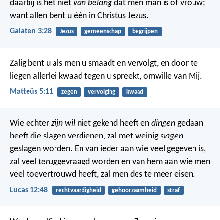
daarbij is het niet
van belang
dat men man is of vrouw;
want allen bent u één in Christus Jezus.
Galaten 3:28
Jezus
gemeenschap
begrijpen
Zalig bent u als men u smaadt en vervolgt, en door te
liegen allerlei kwaad tegen u spreekt, omwille van Mij.
Matteüs 5:11
zegen
vervolging
kwaad
Wie echter
zijn wil
niet gekend heeft en
dingen
gedaan
heeft die slagen verdienen, zal met weinig
slagen
geslagen worden. En van ieder aan wie veel gegeven is,
zal veel
terug
gevraagd worden en van hem aan wie men
veel toevertrouwd heeft, zal men des te meer eisen.
Lucas 12:48
rechtvaardigheid
gehoorzaamheid
straf