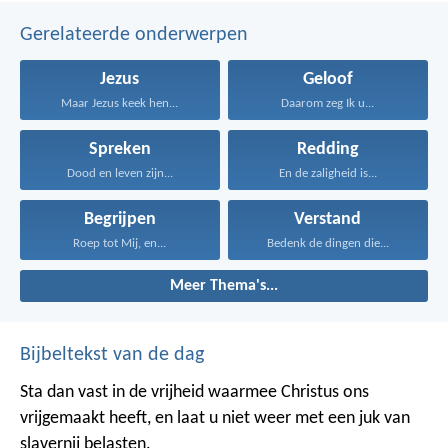
Gerelateerde onderwerpen
Jezus
Geloof
Maar Jezus keek hen...
Daarom zeg Ik u...
Spreken
Redding
Dood en leven zijn...
En de zaligheid is...
Begrijpen
Verstand
Roep tot Mij, en...
Bedenk de dingen die...
Meer Thema's...
Bijbeltekst van de dag
Sta dan vast in de vrijheid waarmee Christus ons
vrijgemaakt heeft, en laat u niet weer met een juk van
slavernij belasten.