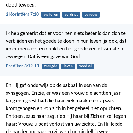
dood teweeg.
2 Korintiërs 7:10
piekeren
verdriet
berouw
Ik heb gemerkt dat er voor hen niets beter is dan zich te
verblijden en het goede te doen in hun leven, ja ook, dat
ieder mens eet en drinkt en het goede geniet van al zijn
zwoegen. Dat is een gave van God.
Prediker 3:12-13
vreugde
leven
voedsel
En Hij gaf onderwijs op de sabbat in één van de
synagogen. En zie, er was een vrouw die achttien jaar
lang een geest had die haar ziek maakte en zij was
kromgebogen en kon zich in het geheel niet oprichten.
En toen Jezus haar zag, riep Hij haar bij Zich en zei tegen
haar: Vrouw, u bent verlost van uw ziekte. En Hij legde
de handen op haar en zij werd onmiddellijk weer