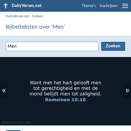
DailyVerses.net
Thema's
Inschrijven
DailyVerses.net
›
Zoeken
Bijbelteksten over 'Men'
«
»