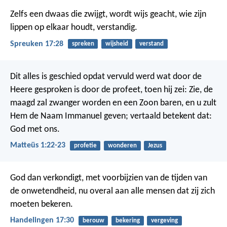
Zelfs een dwaas die zwijgt, wordt wijs geacht,
wie zijn
lippen op elkaar houdt, verstandig.
Spreuken 17:28
spreken
wijsheid
verstand
Dit alles is geschied opdat vervuld werd wat door de
Heere gesproken is door de profeet, toen hij zei: Zie, de
maagd zal zwanger worden en een Zoon baren, en u zult
Hem de Naam Immanuel geven; vertaald betekent dat:
God met ons.
Matteüs 1:22-23
profetie
wonderen
Jezus
God dan verkondigt, met voorbijzien van de tijden van
de onwetendheid, nu overal aan alle mensen dat zij zich
moeten bekeren.
Handelingen 17:30
berouw
bekering
vergeving