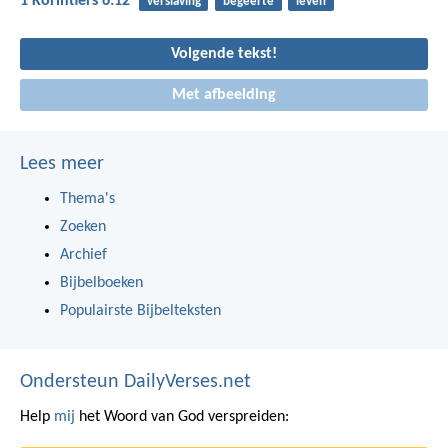
1 Korintiërs 6:12
verslaving
begeerte
leven
Volgende tekst!
Met afbeelding
Lees meer
Thema's
Zoeken
Archief
Bijbelboeken
Populairste Bijbelteksten
Ondersteun DailyVerses.net
Help
mij
het Woord van God verspreiden: