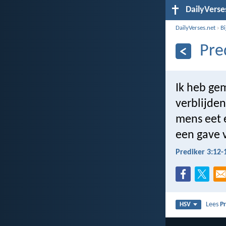
DailyVerse
DailyVerses.net
›
B
Pre
Ik heb gem
verblijden
mens eet e
een gave 
Prediker 3:12-
Lees
Pr
HSV