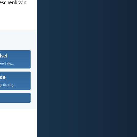
geschenk van
sel
eft de...
fde
geduldig...