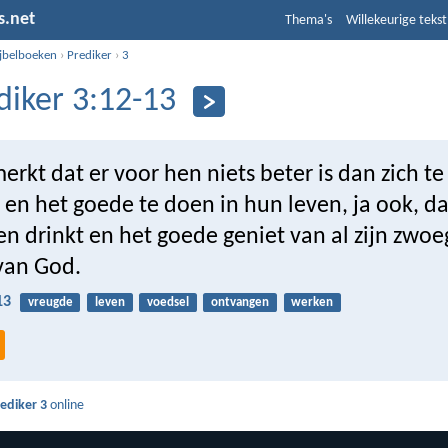
s.net
Thema's
Willekeurige tekst
ijbelboeken
›
Prediker
›
3
diker 3:12-13
erkt dat er voor hen niets beter is dan zich te
 en het goede te doen in hun leven, ja ook, da
n drinkt en het goede geniet van al zijn zwoe
van God.
13
vreugde
leven
voedsel
ontvangen
werken
ediker 3
online