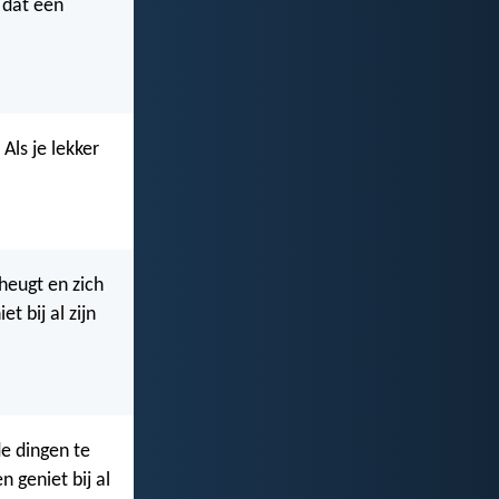
 dat een
Als je lekker
rheugt en zich
t bij al zijn
de dingen te
n geniet bij al