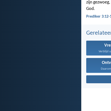
zijn gezwoeg
God.
Prediker 3:12-
Gerelate
Vr
Verblijd u 
Ont
Daarom 