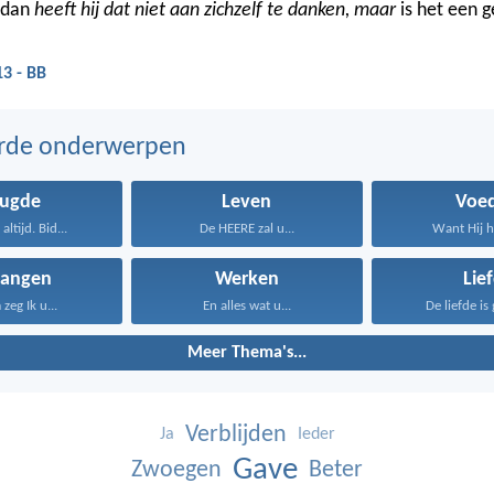
, dan
heeft hij dat niet aan zichzelf te danken, maar
is het een 
13 - BB
erde onderwerpen
eugde
Leven
Voed
altijd. Bid...
De HEERE zal u...
Want Hij he
vangen
Werken
Lie
zeg Ik u...
En alles wat u...
De liefde is 
Meer Thema's...
Verblijden
Ja
Ieder
Gave
Zwoegen
Beter