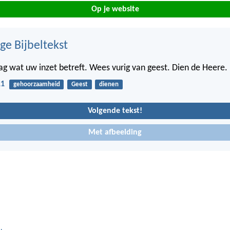
Op je website
ge Bijbeltekst
ag wat uw inzet betreft. Wees vurig van geest. Dien de Heere.
11
gehoorzaamheid
Geest
dienen
Volgende tekst!
Met afbeelding