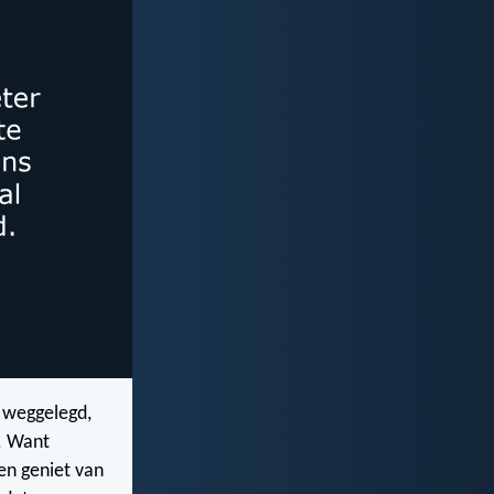
s weggelegd,
n. Want
en geniet van