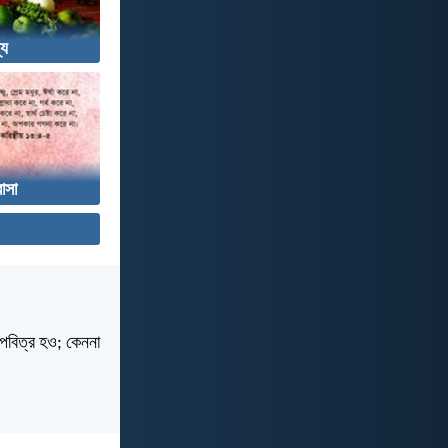
্য
াসা
 পবিত্র হও; কেননা