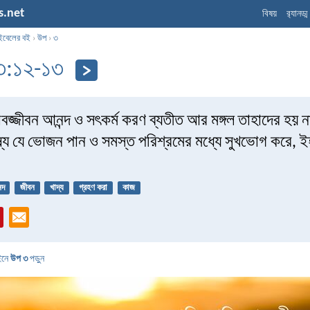
s.net
বিষয়
র‌্যানড্
ইবেলের বই
›
উপ
›
৩
৩:১২-১৩
াবজ্জীবন আনন্দ ও সৎকর্ম করণ ব্যতীত আর মঙ্গল তাহাদের হয়
ুষ্য যে ভোজন পান ও সমস্ত পরিশ্রমের মধ্যে সুখভোগ করে, 
্দ
জীবন
খাদ্য
গ্রহণ করা
কাজ
ইনে
উপ ৩
পড়ুন