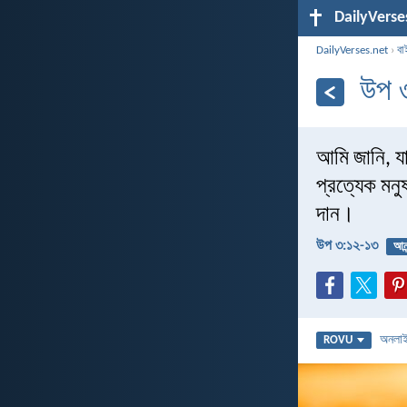
DailyVerse
DailyVerses.net
›
বা
উপ 
আমি জানি, য
প্রত্যেক মন
দান।
উপ ৩:১২-১৩
আনন
অনলা
ROVU