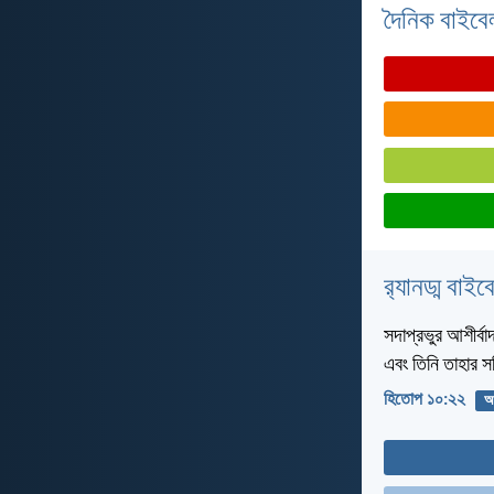
দৈনিক বাইবে
র‌্যানড্ম বাই
সদাপ্রভুর আশীর্ব
এবং তিনি তাহার 
হিতোপ ১০:২২
অর