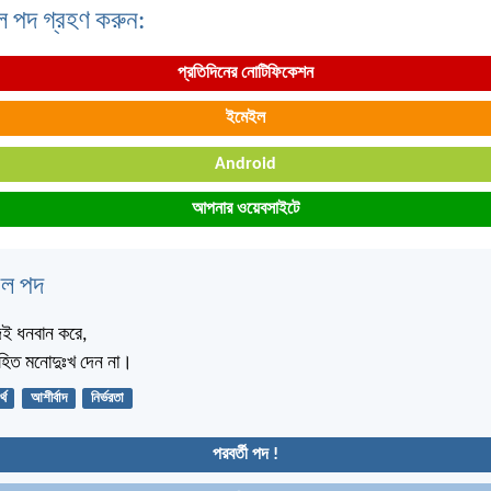
ল পদ গ্রহণ করুন:
প্রতিদিনের নোটিফিকেশন
ইমেইল
Android
আপনার ওয়েবসাইটে
বেল পদ
াদই ধনবান করে,
সহিত মনোদুঃখ দেন না।
্থ
আশীর্বাদ
নির্ভরতা
পরবর্তী পদ !