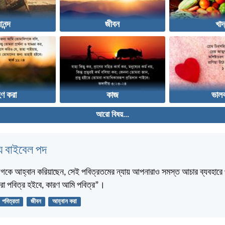
নন্দ
জীবন
খাদ
হণ করা
কাজ
ভালব
আরো বিষয়...
 বাইবেল পদ
দিগকে আহ্বান করিয়াছেন, সেই পবিত্রতমের ন্যায় আপনারাও সমস্ত আচার ব্যবহারে
রা পবিত্র হইবে, কারণ আমি পবিত্র”।
পবিত্রতা
জীবন
আহ্বান করা