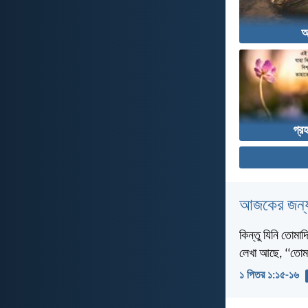
আ
গ্র
আজকের জন্য
কিন্তু যিনি তোমা
লেখা আছে, ‘‘তোম
১ পিতর ১:১৫-১৬