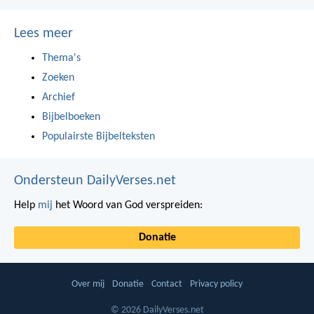
Lees meer
Thema's
Zoeken
Archief
Bijbelboeken
Populairste Bijbelteksten
Ondersteun DailyVerses.net
Help
mij
het Woord van God verspreiden:
Donatie
Over mij
Donatie
Contact
Privacy policy
© 2026 DailyVerses.net