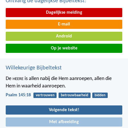
Ontvang de dagelijkse Bijbeltekst:
Dagelijkse melding
E-mail
Android
Op je website
Willekeurige Bijbeltekst
De
is allen nabij die Hem aanroepen,
allen die
HEERE
Hem in waarheid aanroepen.
Psalm 145:18
vertrouwen
betrouwbaarheid
bidden
Volgende tekst!
Met afbeelding