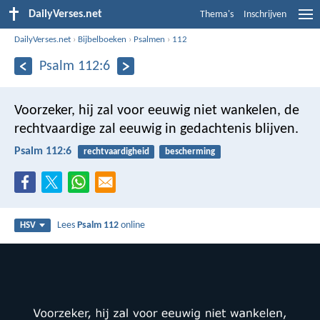
DailyVerses.net
Thema's
Inschrijven
DailyVerses.net
›
Bijbelboeken
›
Psalmen
›
112
Psalm 112:6
Voorzeker, hij zal voor eeuwig niet wankelen,
de
rechtvaardige zal eeuwig in gedachtenis blijven.
Psalm 112:6
rechtvaardigheid
bescherming
Lees
Psalm 112
online
HSV