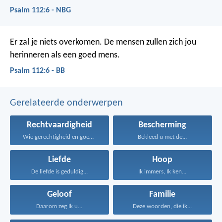
Psalm 112:6 - NBG
Er zal je niets overkomen.
De mensen zullen zich jou
herinneren als een goed mens.
Psalm 112:6 - BB
Gerelateerde onderwerpen
Rechtvaardigheid
Bescherming
Wie gerechtigheid en goedertierenheid...
Bekleed u met de...
Liefde
Hoop
De liefde is geduldig...
Ik immers, Ik ken...
Geloof
Familie
Daarom zeg Ik u...
Deze woorden, die ik...