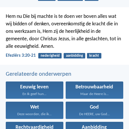
Hem nu Die bij machte is te doen ver boven alles wat
wij bidden of denken, overeenkomstig de kracht die in
ons werkzaam is, Hem zij de heerlijkheid in de
gemeente, door Christus Jezus, in alle geslachten, tot in
alle eeuwigheid. Amen.
Efeziërs 3:20-21
nederigheid
aanbidding
kracht
Gerelateerde onderwerpen
Eeuwig leven
Betrouwbaarheid
En Ik geef hun...
Maar de Heere is...
Wet
God
Deze woorden, die ik...
De HEERE, uw God...
Rechtvaardigheid
Aanbidding