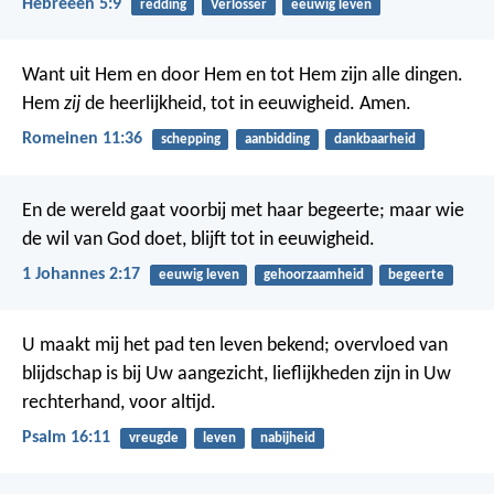
Hebreeën 5:9
redding
Verlosser
eeuwig leven
Want uit Hem en door Hem en tot Hem zijn alle dingen.
Hem
zij
de heerlijkheid, tot in eeuwigheid. Amen.
Romeinen 11:36
schepping
aanbidding
dankbaarheid
En de wereld gaat voorbij met haar begeerte; maar wie
de wil van God doet, blijft tot in eeuwigheid.
1 Johannes 2:17
eeuwig leven
gehoorzaamheid
begeerte
U maakt mij het pad ten leven bekend;
overvloed van
blijdschap is bij Uw aangezicht,
lieflijkheden zijn in Uw
rechterhand, voor altijd.
Psalm 16:11
vreugde
leven
nabijheid