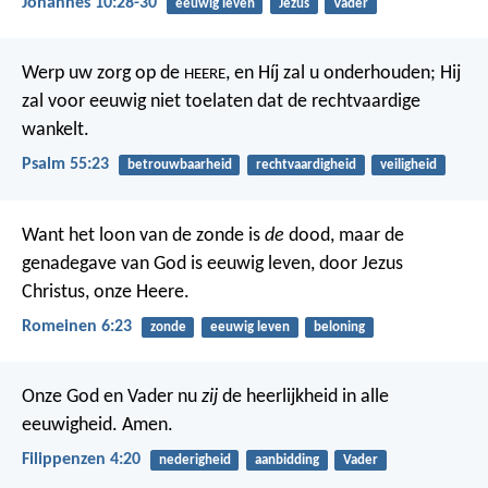
Johannes 10:28-30
eeuwig leven
Jezus
Vader
Werp uw zorg op de
,
en Híj zal u onderhouden;
Hij
HEERE
zal voor eeuwig niet toelaten
dat de rechtvaardige
wankelt.
Psalm 55:23
betrouwbaarheid
rechtvaardigheid
veiligheid
Want het loon van de zonde is
de
dood, maar de
genadegave van God is eeuwig leven, door Jezus
Christus, onze Heere.
Romeinen 6:23
zonde
eeuwig leven
beloning
Onze God en Vader nu
zij
de heerlijkheid in alle
eeuwigheid. Amen.
Filippenzen 4:20
nederigheid
aanbidding
Vader