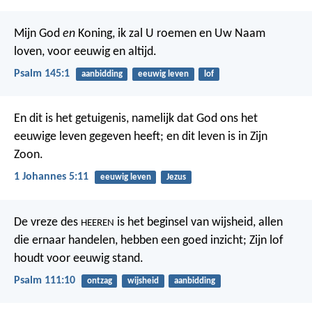
Mijn God
en
Koning, ik zal U roemen
en Uw Naam
loven, voor eeuwig en altijd.
Psalm 145:1
aanbidding
eeuwig leven
lof
En dit is het getuigenis, namelijk dat God ons het
eeuwige leven gegeven heeft; en dit leven is in Zijn
Zoon.
1 Johannes 5:11
eeuwig leven
Jezus
De vreze des
is het beginsel van wijsheid,
allen
HEEREN
die ernaar handelen, hebben een goed inzicht;
Zijn lof
houdt voor eeuwig stand.
Psalm 111:10
ontzag
wijsheid
aanbidding