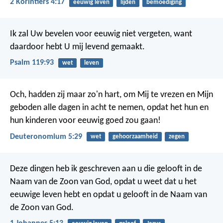
2 Korintiërs 4:17
eeuwig leven
lijden
bemoediging
Ik zal Uw bevelen voor eeuwig niet vergeten,
want
daardoor hebt U mij levend gemaakt.
Psalm 119:93
wet
leven
Och, hadden zij maar zo'n hart, om Mij te vrezen en Mijn
geboden alle dagen in acht te nemen, opdat het hun en
hun kinderen voor eeuwig goed zou gaan!
Deuteronomium 5:29
wet
gehoorzaamheid
zegen
Deze dingen heb ik geschreven aan u die gelooft in de
Naam van de Zoon van God, opdat u weet dat u het
eeuwige leven hebt en opdat u gelooft in de Naam van
de Zoon van God.