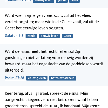
1 Johannes 5:13
eeuwig leven
geloof
Jezus
Want wie in zijn eigen vlees zaait, zal uit het vlees
verderf oogsten; maar wie in de Geest zaait, zal uit de
Geest het eeuwige leven oogsten.
Galaten 6:8
zonde
eeuwig leven
Geest
Want de
heeft het recht lief
en zal Zijn
HEERE
gunstelingen niet verlaten;
voor eeuwig worden zij
bewaard,
maar het nageslacht van de goddelozen wordt
uitgeroeid.
Psalm 37:28
eeuwig leven
betrouwbaarheid
rechtvaardigheid
Keer terug, afvallig Israël, spreekt de
,
Mijn
HEERE
aangezicht is tegenover u niet betrokken,
want Ik ben
goedertieren, spreekt de
,
Ik handhaaf
Mijn toorn
HEERE