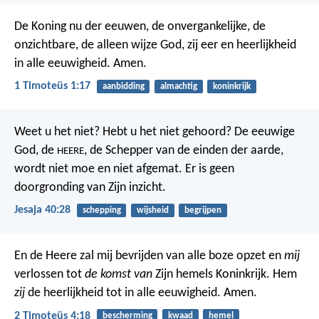
De Koning nu der eeuwen, de onvergankelijke, de
onzichtbare, de alleen wijze God, zij eer en heerlijkheid
in alle eeuwigheid. Amen.
1 Timoteüs 1:17
aanbidding
almachtig
koninkrijk
Weet u het niet?
Hebt u het niet gehoord?
De eeuwige
God, de
,
de Schepper van de einden der aarde,
HEERE
wordt niet moe en niet afgemat.
Er is geen
doorgronding van Zijn inzicht.
Jesaja 40:28
schepping
wijsheid
begrijpen
En de Heere zal mij bevrijden van alle boze opzet en
mij
verlossen tot
de komst van
Zijn hemels Koninkrijk. Hem
zij
de heerlijkheid tot in alle eeuwigheid. Amen.
2 Timoteüs 4:18
bescherming
kwaad
hemel