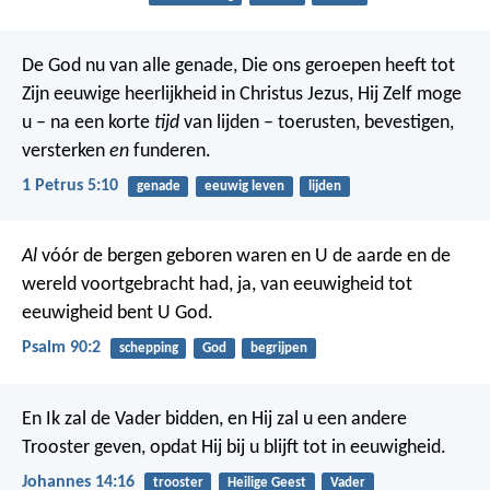
De God nu van alle genade, Die ons geroepen heeft tot
Zijn eeuwige heerlijkheid in Christus Jezus, Hij Zelf moge
u – na een korte
tijd
van lijden – toerusten, bevestigen,
versterken
en
funderen.
1 Petrus 5:10
genade
eeuwig leven
lijden
Al
vóór de bergen geboren waren
en U de aarde en de
wereld voortgebracht had,
ja, van eeuwigheid tot
eeuwigheid bent U God.
Psalm 90:2
schepping
God
begrijpen
En Ik zal de Vader bidden, en Hij zal u een andere
Trooster geven, opdat Hij bij u blijft tot in eeuwigheid.
Johannes 14:16
trooster
Heilige Geest
Vader