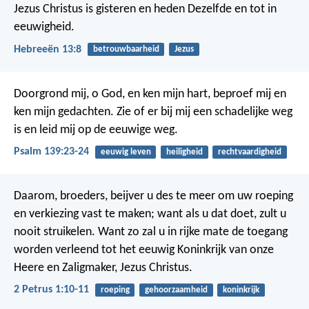
Jezus Christus is gisteren en heden Dezelfde en tot in
eeuwigheid.
Hebreeën 13:8
betrouwbaarheid
Jezus
Doorgrond mij, o God, en ken mijn hart,
beproef mij en
ken mijn gedachten.
Zie of er bij mij een schadelijke weg
is
en leid mij op de eeuwige weg.
Psalm 139:23-24
eeuwig leven
heiligheid
rechtvaardigheid
Daarom, broeders, beijver u des te meer om uw roeping
en verkiezing vast te maken; want als u dat doet, zult u
nooit struikelen. Want zo zal u in rijke mate de toegang
worden verleend tot het eeuwig Koninkrijk van onze
Heere en Zaligmaker, Jezus Christus.
2 Petrus 1:10-11
roeping
gehoorzaamheid
koninkrijk