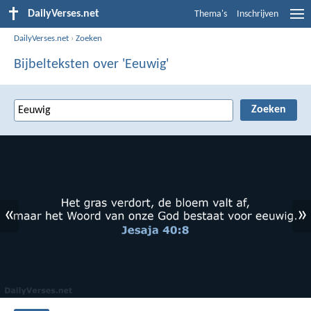
DailyVerses.net
Thema's
Inschrijven
DailyVerses.net
›
Zoeken
Bijbelteksten over 'Eeuwig'
«
»