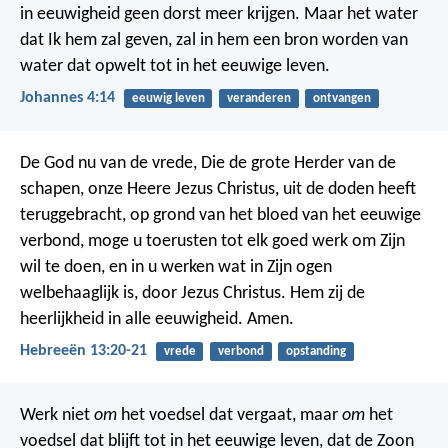
in eeuwigheid geen dorst meer krijgen. Maar het water
dat Ik hem zal geven, zal in hem een bron worden van
water dat opwelt tot in het eeuwige leven.
Johannes 4:14
eeuwig leven
veranderen
ontvangen
De God nu van de vrede, Die de grote Herder van de
schapen, onze Heere Jezus Christus, uit de doden heeft
teruggebracht, op grond van het bloed van het eeuwige
verbond,
moge u toerusten tot elk goed werk om Zijn
wil te doen, en in u werken wat in Zijn ogen
welbehaaglijk is, door Jezus Christus. Hem zij de
heerlijkheid in alle eeuwigheid. Amen.
Hebreeën 13:20-21
vrede
verbond
opstanding
Werk niet
om
het voedsel dat vergaat, maar
om
het
voedsel dat blijft tot in het eeuwige leven, dat de Zoon