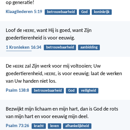
op generatie!
Klaagliederen 5:19
betrouwbaarheid
God
koninkrijk
Loof de
, want Hij is goed,
want Zijn
HEERE
goedertierenheid is voor eeuwig.
1 Kronieken 16:34
betrouwbaarheid
aanbidding
dankbaarheid
De
zal
Zijn werk
voor mij voltooien;
Uw
HEERE
goedertierenheid,
, is voor eeuwig;
laat de werken
HEERE
van Uw handen niet los.
Psalm 138:8
betrouwbaarheid
God
veiligheid
Bezwijkt mijn lichaam en mijn hart,
dan is God de rots
van mijn hart
en voor eeuwig mijn deel.
Psalm 73:26
kracht
leven
afhankelijkheid