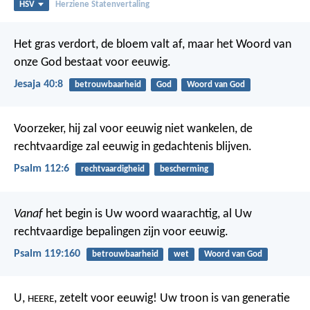
HSV
Herziene Statenvertaling
Het gras verdort, de bloem valt af,
maar het Woord van
onze God bestaat voor eeuwig.
Jesaja 40:8
betrouwbaarheid
God
Woord van God
Voorzeker, hij zal voor eeuwig niet wankelen,
de
rechtvaardige zal eeuwig in gedachtenis blijven.
Psalm 112:6
rechtvaardigheid
bescherming
Vanaf
het begin is Uw woord waarachtig,
al Uw
rechtvaardige bepalingen zijn voor eeuwig.
Psalm 119:160
betrouwbaarheid
wet
Woord van God
U,
, zetelt voor eeuwig!
Uw troon is van generatie
HEERE