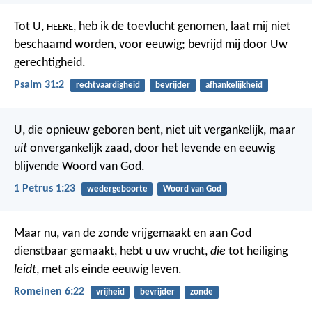
Tot U,
, heb ik de toevlucht genomen,
laat mij niet
HEERE
beschaamd worden, voor eeuwig;
bevrijd mij door Uw
gerechtigheid.
Psalm 31:2
rechtvaardigheid
bevrijder
afhankelijkheid
U, die opnieuw geboren bent, niet uit vergankelijk, maar
uit
onvergankelijk zaad, door het levende en eeuwig
blijvende Woord van God.
1 Petrus 1:23
wedergeboorte
Woord van God
Maar nu, van de zonde vrijgemaakt en aan God
dienstbaar gemaakt, hebt u uw vrucht,
die
tot heiliging
leidt
, met als einde eeuwig leven.
Romeinen 6:22
vrijheid
bevrijder
zonde