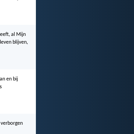
eft, al Mijn
leven blijven,
n en bij
s
t verborgen