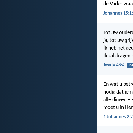
de Vader vraa
Johannes 15:1
Tot
uw
ouderd
ja, tot
uw
grij
Ík heb het ge
Ík zal dragen
Jesaja 46:4
b
En wat u betre
nodig dat iem
alle dingen –
moet u in Hem
1 Johannes 2:2