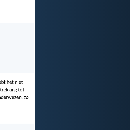
ebt het niet
trekking tot
 onderwezen,
zo