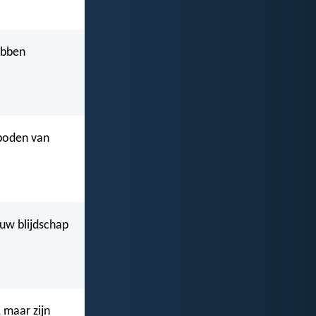
ebben
eboden van
 uw blijdschap
 maar zijn