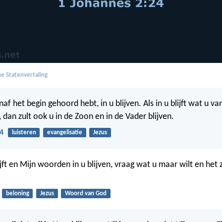
e Statenvertaling
af het begin gehoord hebt, in u blijven. Als in u blijft wat u va
 dan zult ook u in de Zoon en in de Vader blijven.
4
luisteren
evangelisatie
Jezus
lijft en Mijn woorden in u blijven, vraag wat u maar wilt en het 
beloning
Jezus
Woord van God