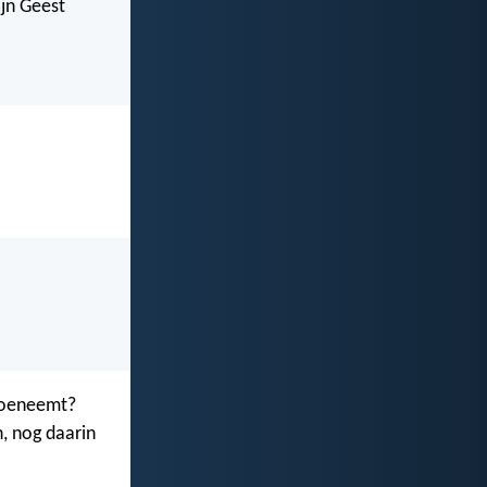
ijn Geest
 toeneemt?
n, nog daarin