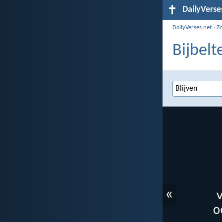
DailyVerse
DailyVerses.net
›
Z
Bijbelt
«