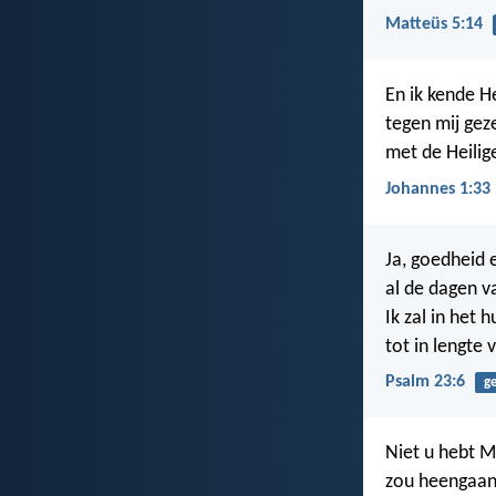
Matteüs 5:14
En ik kende H
tegen mij gez
met de Heilig
Johannes 1:33
Ja, goedheid 
al de dagen v
Ik zal in het 
tot in lengte 
Psalm 23:6
g
Niet u hebt M
zou heengaan