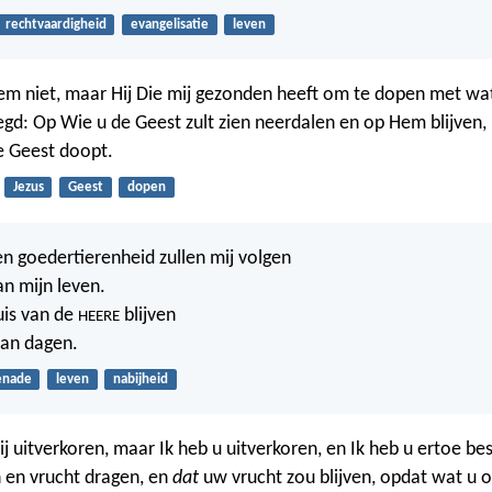
rechtvaardigheid
evangelisatie
leven
em niet, maar Hij Die mij gezonden heeft om te dopen met wat
egd: Op Wie u de Geest zult zien neerdalen en op Hem blijven, 
e Geest doopt.
Jezus
Geest
dopen
en goedertierenheid zullen mij volgen
an mijn leven.
huis van de
blijven
HEERE
van dagen.
enade
leven
nabijheid
ij uitverkoren, maar Ik heb u uitverkoren, en Ik heb u ertoe b
 en vrucht dragen, en
dat
uw vrucht zou blijven, opdat wat u 