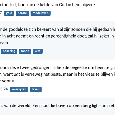
 toesluit, hoe kan de liefde van God in hem blijven?
7
geld
naaste
medeleven
de goddeloze zich bekeert van al zijn zonden die hij gedaan he
in acht neemt en recht en gerechtigheid doet, zal hij zeker in 
erven.
bekering
zonde
wet
door deze twee gedrongen: ik heb de begeerte om heen te gaa
jn, want
dat
is verreweg het beste, maar in het vlees te blijven i
r voor u.
23-24
overlijden
leven
cht van de wereld. Een stad die boven op een berg ligt, kan nie