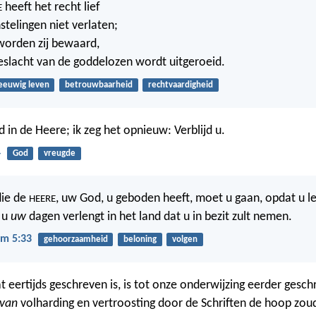
heeft het recht lief
E
nstelingen niet verlaten;
worden zij bewaard,
slacht van de goddelozen wordt uitgeroeid.
eeuwig leven
betrouwbaarheid
rechtvaardigheid
ijd in de Heere; ik zeg het opnieuw: Verblijd u.
4
God
vreugde
die de
, uw God, u geboden heeft, moet u gaan, opdat u le
HEERE
 u
uw
dagen verlengt in het land dat u in bezit zult nemen.
m 5:33
gehoorzaamheid
beloning
volgen
t eertijds geschreven is, is tot onze onderwijzing eerder gesc
van
volharding en vertroosting door de Schriften de hoop zou