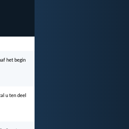
naf het begin
zal u ten deel