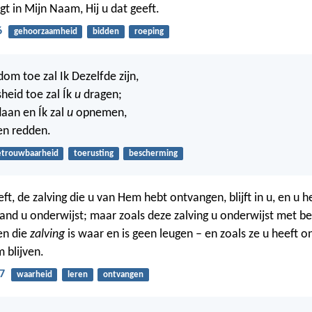
gt in Mijn Naam, Hij u dat geeft.
6
gehoorzaamheid
bidden
roeping
om toe zal Ik Dezelfde zijn,
sheid toe zal Ík
u
dragen;
daan en Ík zal
u
opnemen,
 en redden.
etrouwbaarheid
toerusting
bescherming
ft, de zalving die u van Hem hebt ontvangen, blijft in u, en u h
and u onderwijst; maar zoals deze zalving u onderwijst met be
 en die
zalving
is waar en is geen leugen – en zoals ze u heeft
 blijven.
7
waarheid
leren
ontvangen