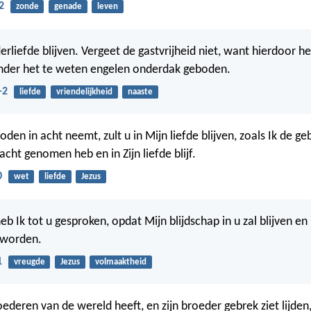
2
zonde
genade
leven
erliefde blijven. Vergeet de gastvrijheid niet, want hierdoor h
der het te weten engelen onderdak geboden.
-2
liefde
vriendelijkheid
naaste
oden in acht neemt, zult u in Mijn liefde blijven, zoals Ik de g
acht genomen heb en in Zijn liefde blijf.
0
wet
liefde
Jezus
b Ik tot u gesproken, opdat Mijn blijdschap in u zal blijven en
 worden.
1
vreugde
Jezus
volmaaktheid
ederen van de wereld heeft, en zijn broeder gebrek ziet lijden,