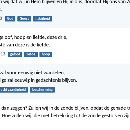
wij dat wij in Hem blijven en Hij in ons, doordat Hij ons van Z
.
3
God
Geest
nabijheid
 geloof, hoop
en
liefde, deze drie,
e van deze is de liefde.
:13
geloof
liefde
hoop
j zal voor eeuwig niet wankelen,
ige zal eeuwig in gedachtenis blijven.
rechtvaardigheid
bescherming
j dan zeggen? Zullen wij in de zonde blijven, opdat de genade
! Hoe zullen wij, die met betrekking tot de zonde gestorven zij