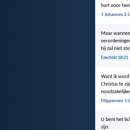
hart voor hem
1 Johannes 3:1
Maar wanneer 
verordeningen 
hij zal niet st
Ezechiël 18:21
Want ik word 
Christus te zi
noodzakelijke
Filippenzen 1:
U bent het li
zijn.