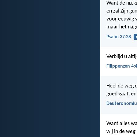
Want de
HEER
en zal Zijn gu
voor eeuwig 
maar het nage
Psalm 37:28
Verblijd u alt
Filippenzen 4:
Heel de weg 
goed gaat, en
Deuteronomiu
Want alles wa
wij in de
weg 