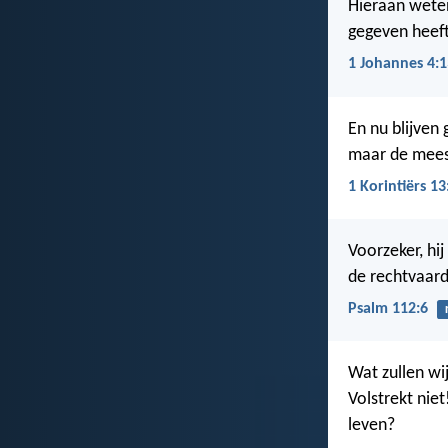
Hieraan weten 
gegeven heeft
1 Johannes 4:1
En nu blijven
maar de meest
1 Korintiërs 13
Voorzeker, hi
de rechtvaard
Psalm 112:6
Wat zullen wi
Volstrekt niet
leven?