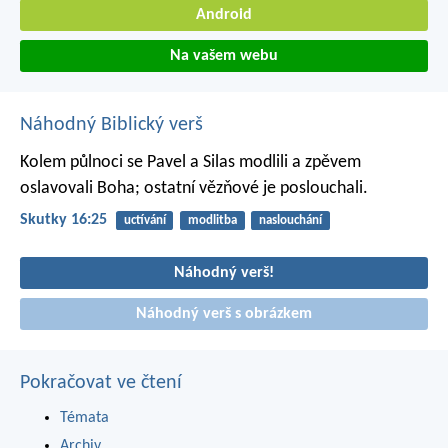
Android
Na vašem webu
Náhodný Biblický verš
Kolem půlnoci se Pavel a Silas modlili a zpěvem
oslavovali Boha; ostatní vězňové je poslouchali.
Skutky 16:25
uctívání
modlitba
naslouchání
Náhodný verš!
Náhodný verš s obrázkem
Pokračovat ve čtení
Témata
Archiv