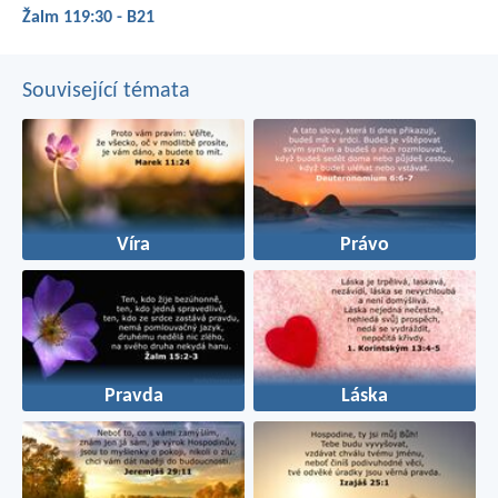
Žalm 119:30 - B21
Související témata
Víra
Právo
Pravda
Láska