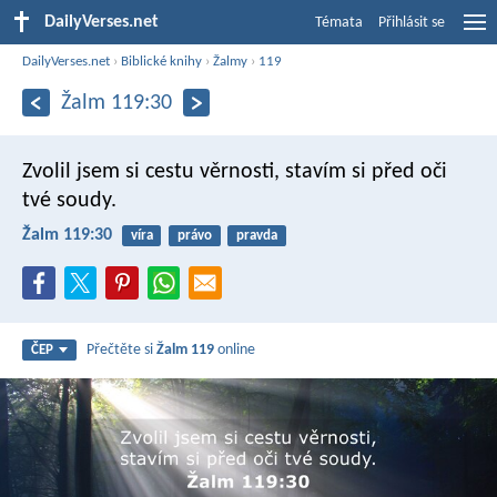
DailyVerses.net
Témata
Přihlásit se
DailyVerses.net
›
Biblické knihy
›
Žalmy
›
119
Žalm 119:30
Zvolil jsem si cestu věrnosti,
stavím si před oči
tvé soudy.
Žalm 119:30
víra
právo
pravda
Přečtěte si
Žalm 119
online
ČEP