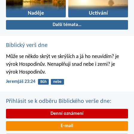
Naděje
Uctívání
Další témata…
Biblický verš dne
Může se někdo skrýt ve skrýších
a já ho neuvidím? je
výrok Hospodinův.
Nenaplňuji snad nebe i zemi? je
výrok Hospodinův.
Jeremjáš 23:24
Bůh
nebe
Přihlásit se k odběru Biblického verše dne:
Denní oznámení
E-mail