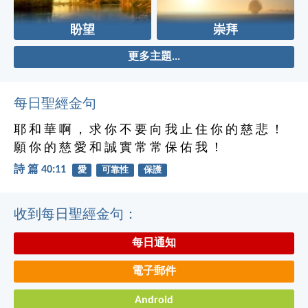
盼望
崇拜
更多主題...
每日聖經金句
耶 和 華 啊 ， 求 你 不 要 向 我 止 住 你 的 慈 悲 ！
願 你 的 慈 愛 和 誠 實 常 常 保 佑 我 ！
詩 篇 40:11
愛
可靠性
保護
收到每日聖經金句：
每日通知
電子郵件
Android