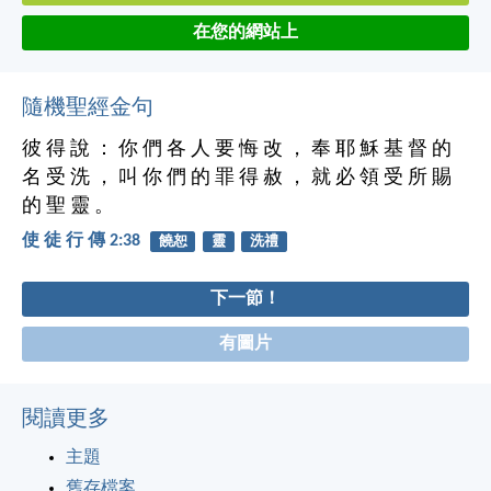
在您的網站上
隨機聖經金句
彼 得 說 ： 你 們 各 人 要 悔 改 ， 奉 耶 穌 基 督 的
名 受 洗 ， 叫 你 們 的 罪 得 赦 ， 就 必 領 受 所 賜
的 聖 靈 。
使 徒 行 傳 2:38
饒恕
靈
洗禮
下一節！
有圖片
閱讀更多
主題
舊存檔案