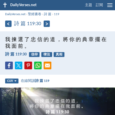
DailyVerses.net
主題
訂閱
DailyVerses.net
›
聖經書卷
›
詩 篇
›
119
詩 篇 119:30
我 揀 選 了 忠 信 的 道 ， 將 你 的 典 章 擺 在
我 面 前 。
詩 篇 119:30
信仰
律法
真相
在線閱讀
詩 篇 119
CUV