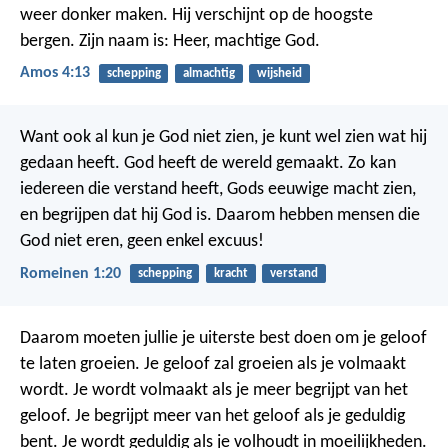
weer donker maken.
Hij verschijnt op de hoogste
bergen.
Zijn naam is: Heer, machtige God.
Amos 4:13
schepping
almachtig
wijsheid
Want ook al kun je God niet zien, je kunt wel zien wat hij
gedaan heeft. God heeft de wereld gemaakt. Zo kan
iedereen die verstand heeft, Gods eeuwige macht zien,
en begrijpen dat hij God is. Daarom hebben mensen die
God niet eren, geen enkel excuus!
Romeinen 1:20
schepping
kracht
verstand
Daarom moeten jullie je uiterste best doen om je geloof
te laten groeien.
Je geloof zal groeien als je volmaakt
wordt.
Je wordt volmaakt als je meer begrijpt van het
geloof.
Je begrijpt meer van het geloof als je geduldig
bent.
Je wordt geduldig als je volhoudt in moeilijkheden.