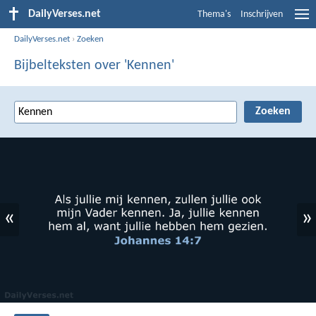
DailyVerses.net
Thema's
Inschrijven
DailyVerses.net
›
Zoeken
Bijbelteksten over 'Kennen'
«
»