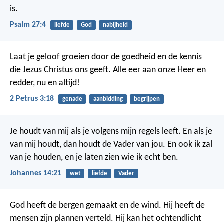
is.
Psalm 27:4
liefde
God
nabijheid
Laat je geloof groeien door de goedheid en de kennis
die Jezus Christus ons geeft. Alle eer aan onze Heer en
redder, nu en altijd!
2 Petrus 3:18
genade
aanbidding
begrijpen
Je houdt van mij als je volgens mijn regels leeft. En als je
van mij houdt, dan houdt de Vader van jou. En ook ik zal
van je houden, en je laten zien wie ik echt ben.
Johannes 14:21
wet
liefde
Vader
God heeft de bergen gemaakt en de wind.
Hij heeft de
mensen zijn plannen verteld.
Hij kan het ochtendlicht