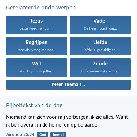
Gerelateerde onderwerpen
Jezus
Vader
Jezus keek hen aan...
De Heer houdt van...
Begrijpen
Liefde
Jeremia, vraag me wat...
Liefde is: geduldig en...
Wet
Zonde
Vandaag zal ik jullie...
Jullie weten dat slechte...
Meer Thema's...
Bijbeltekst van de dag
Niemand kan zich voor mij verbergen, ik zie alles. Want
ik ben overal, in de hemel en op de aarde.
Jeremia 23:24
God
hemel