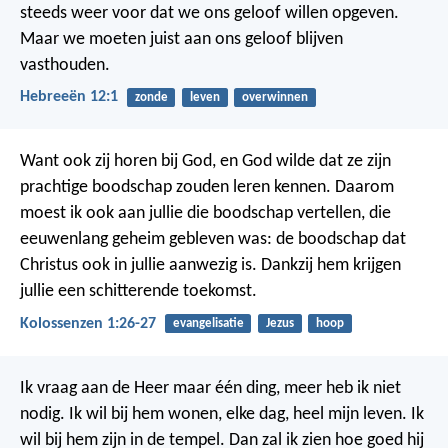
steeds weer voor dat we ons geloof willen opgeven.
Maar we moeten juist aan ons geloof blijven
vasthouden.
Hebreeën 12:1
zonde
leven
overwinnen
Want ook zij horen bij God, en God wilde dat ze zijn
prachtige boodschap zouden leren kennen. Daarom
moest ik ook aan jullie die boodschap vertellen, die
eeuwenlang geheim gebleven was: de boodschap dat
Christus ook in jullie aanwezig is. Dankzij hem krijgen
jullie een schitterende toekomst.
Kolossenzen 1:26-27
evangelisatie
Jezus
hoop
Ik vraag aan de Heer maar één ding,
meer heb ik niet
nodig.
Ik wil bij hem wonen,
elke dag, heel mijn leven.
Ik
wil bij hem zijn in de tempel.
Dan zal ik zien hoe goed hij