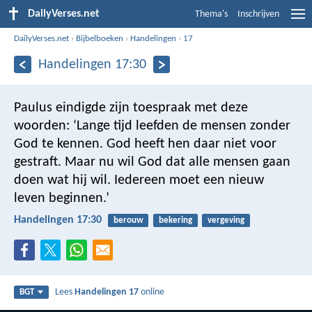
DailyVerses.net
Thema's
Inschrijven
DailyVerses.net
›
Bijbelboeken
›
Handelingen
›
17
Handelingen 17:30
Paulus eindigde zijn toespraak met deze
woorden: ‘Lange tijd leefden de mensen zonder
God te kennen. God heeft hen daar niet voor
gestraft. Maar nu wil God dat alle mensen gaan
doen wat hij wil. Iedereen moet een nieuw
leven beginnen.’
Handelingen 17:30
berouw
bekering
vergeving
Lees
Handelingen 17
online
BGT