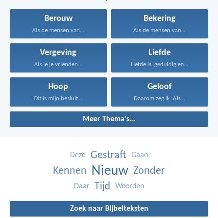
Berouw
Bekering
Als de mensen van...
Als de mensen van...
Vergeving
Liefde
Als je je vrienden...
Liefde is: geduldig en...
Hoop
Geloof
Dit is mijn besluit...
Daarom zeg ik: Als...
Meer Thema's...
Gestraft
Deze
Gaan
Nieuw
Kennen
Zonder
Tijd
Daar
Woorden
Zoek naar Bijbelteksten