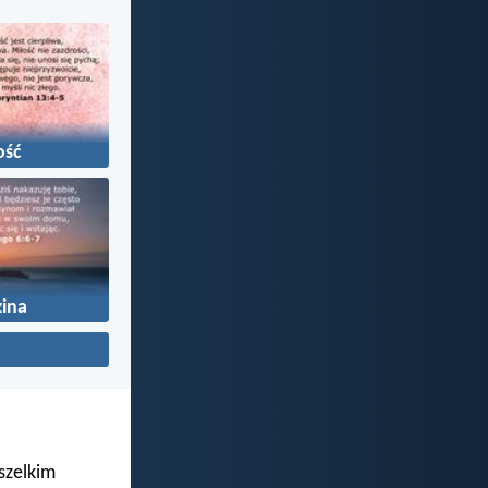
ość
ina
wszelkim