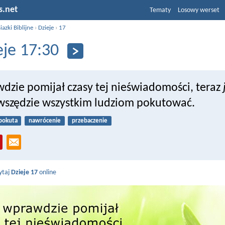
s.net
Tematy
Losowy werset
iazki Biblijne
›
Dzieje
›
17
eje 17:30
dzie pomijał czasy tej nieświadomości, teraz
wszędzie wszystkim ludziom pokutować.
pokuta
nawrócenie
przebaczenie
ytaj
Dzieje 17
online