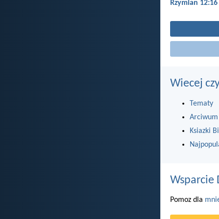
Rzymian 12:16
Wiecej cz
Tematy
Arciwum
Ksiazki Bi
Najpopul
Wsparcie 
Pomoz dla
mni