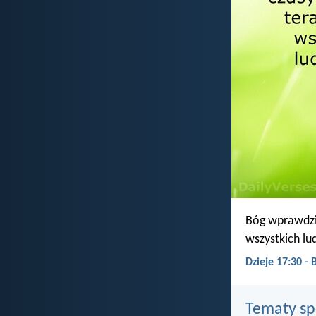
Bóg wprawdzie
wszystkich lud
Dzieje 17:30 -
Tematy s