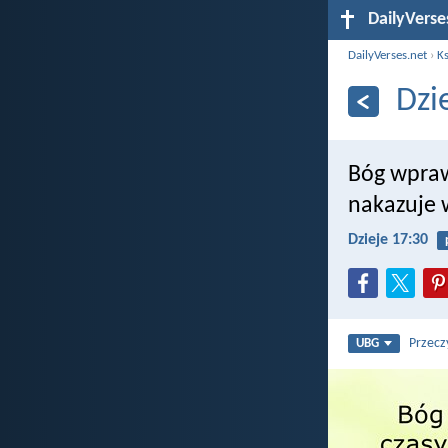
DailyVerse
DailyVerses.net
›
Ks
Dzi
Bóg wpraw
nakazuje 
Dzieje 17:30
Przecz
UBG