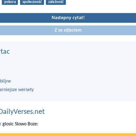
pokora
społeczność
zależność
Nastepny cytat!
Z ze zdjeciem
ytac
blijne
arniejsze wersety
DailyVerses.net
e
glosic Slowo Boze: