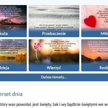
kuta
Przebaczenie
Mił
zieja
Wierzyć
Rodz
Dalsze tematy...
erset dnia
 który was powołał, jest święty, tak i wy bądźcie świętymi we 