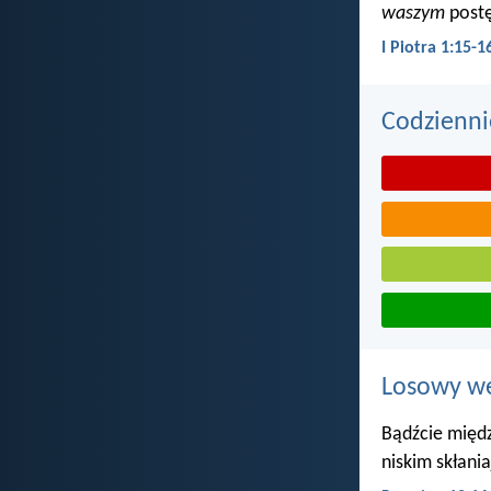
waszym
postę
I Piotra 1:15-1
Codzienni
Losowy wer
Bądźcie międz
niskim skłani