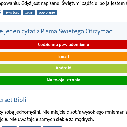
powaniu; Gdyż jest napisane: Świętymi bądźcie, bo ja jestem 
6
świętość
życie
powołanie
e jeden cytat z Pisma Swietego Otrzymac:
Codzienne powiadomienie
Email
Android
Na twojej stronie
set Biblii
y sobą jednomyślni. Nie miejcie
o sobie
wysokiego mniemania,
ajcie. Nie uważajcie samych siebie za mądrych.