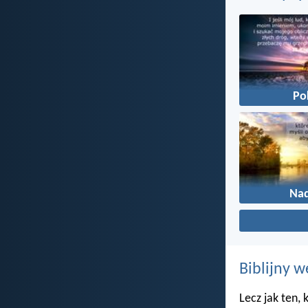
Po
Nad
Biblijny w
Lecz jak ten,