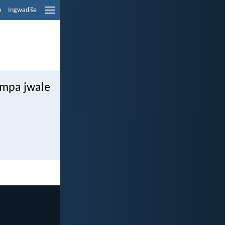
o
Ingwadiše
empa jwale