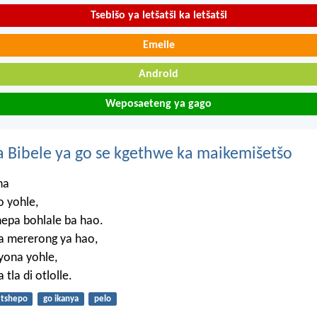
Tsebišo ya letšatši ka letšatši
Emeile
Android
Weposaeteng ya gago
 Bibele ya go se kgethwe ka maikemišetšo
na
o yohle,
hepa bohlale ba hao.
 mererong ya hao,
yona yohle,
 tla di otlolle.
tshepo
go ikanya
pelo