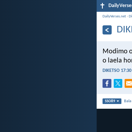
DailyVerse
DailyVerses.net
›
Di
DIK
Modimo o 
o laela h
DIKETSO 17:30
Bal
SSO89