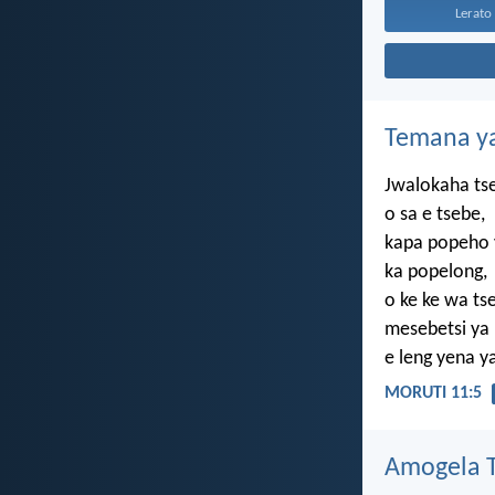
Lerato 
Temana ya
Jwalokaha ts
o sa e tsebe,
kapa popeho
ka popelong,
o ke ke wa ts
mesebetsi ya
e leng yena y
MORUTI 11:5
Amogela Te