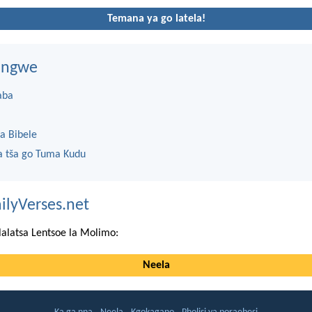
Temana ya go latela!
dingwe
aba
a Bibele
 tša go Tuma Kudu
ilyVerses.net
lalatsa Lentsoe la Molimo:
Neela