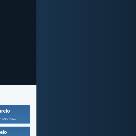
relo
phoso ka...
elo