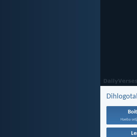
Dihlogota
Boi
Haeba setj
Le