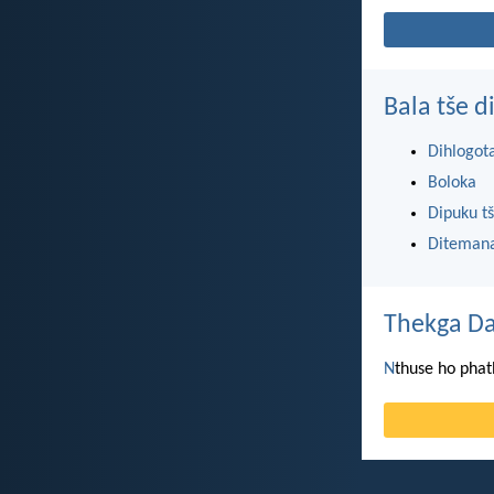
Bala tše 
Dihlogot
Boloka
Dipuku tš
Ditemana
Thekga Da
N
thuse ho phat