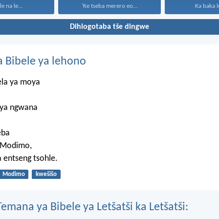
le na le...
‘Ke tseba merero eo...
Ka baka le
Dihlogotaba tše dingwe
 Bibele ya lehono
ela ya moya
 ya ngwana
eba
 Modimo,
a entseng tsohle.
Modimo
kwešišo
mana ya Bibele ya Letšatši ka Letšatši: