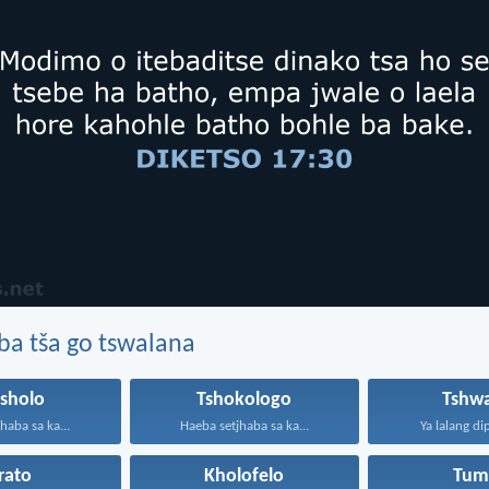
ba tša go tswalana
tsholo
Tshokologo
Tshwa
haba sa ka...
Haeba setjhaba sa ka...
Ya lalang di
rato
Kholofelo
Tum