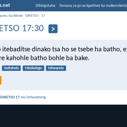
s.net
Dihlogotaba
Temana ya go se kgethwe ka maikemišetš
puku tša Bibele
›
DIKETSO
›
17
ETSO 17:30
itebaditse dinako tsa ho se tsebe ha batho, 
ore kahohle batho bohle ba bake.
boitsholo
tshokologo
tshwarelo
a
DIKETSO 17
mo inthaneteng