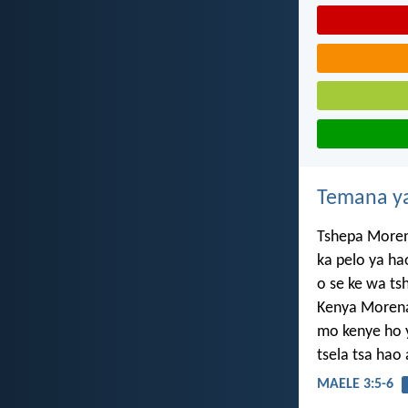
Temana ya
Tshepa More
ka pelo ya ha
o se ke wa ts
Kenya Morena
mo kenye ho 
tsela tsa hao a
MAELE 3:5-6