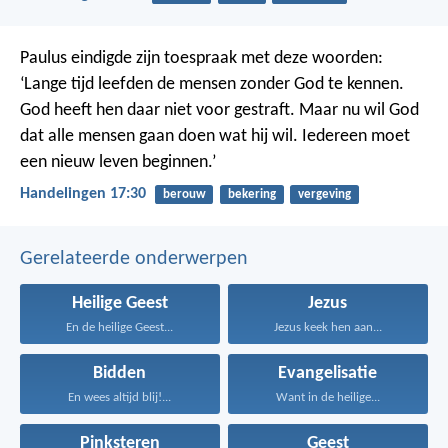
Paulus eindigde zijn toespraak met deze woorden:
‘Lange tijd leefden de mensen zonder God te kennen.
God heeft hen daar niet voor gestraft. Maar nu wil God
dat alle mensen gaan doen wat hij wil. Iedereen moet
een nieuw leven beginnen.’
Handelingen 17:30
berouw
bekering
vergeving
Gerelateerde onderwerpen
Heilige Geest
Jezus
En de heilige Geest...
Jezus keek hen aan...
Bidden
Evangelisatie
En wees altijd blij!...
Want in de heilige...
Pinksteren
Geest