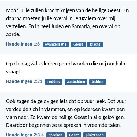
Maar jullie zullen kracht krijgen van de heilige Geest. En
daarna moeten jullie overal in Jeruzalem over mij
vertellen. En in heel Judea en Samaria, en overal op
aarde.
Handelingen 1:8
evangelisatie
Geest
kracht
Op die dag zal iedereen gered worden die mij om hulp
vraagt.
Handelingen 2:21
redding
aanbidding
bidden
Ook zagen de gelovigen iets dat op vuur leek. Dat vuur
verdeelde zich in vlammen, en op iedereen kwam een
vlam neer.
Zo kwam de heilige Geest in alle gelovigen.
Daardoor begonnen ze te spreken in vreemde talen.
Handelingen 2:3-4
spreken
Geest
pinksteren