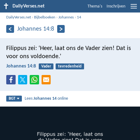
DailyVerses.net
Thema's
Inschrijven
DailyVerses.net
›
Bijbelboeken
›
Johannes
›
14
Johannes 14:8
Filippus zei: ‘Heer, laat ons de Vader zien! Dat is
voor ons voldoende.’
Johannes 14:8
Vader
tevredenheid
Lees
Johannes 14
online
BGT