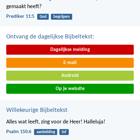
gemaakt heeft?
Prediker 11:5
God
begrijpen
Ontvang de dagelijkse Bijbeltekst:
Dagelijkse melding
E-mail
Android
Op je website
Willekeurige Bijbeltekst
Alles wat leeft, zing voor de Heer!
Halleluja!
Psalm 150:6
aanbidding
lof