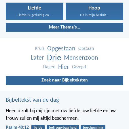
Liefde
Hoop
Liefde is: geduldig en...
Dit is mijn besluit...
Meer Thema's...
Opgestaan
Kruis
Opstaan
Drie
Later
Mensenzoon
Hier
Dagen
Gezegd
Zoek naar Bijbelteksten
Bijbeltekst van de dag
Heer, u zult bij mij zijn met uw liefde,
uw liefde en uw
trouw zullen mij altijd beschermen.
Psalm 40:12
liefde
betrouwbaarheid
bescherming