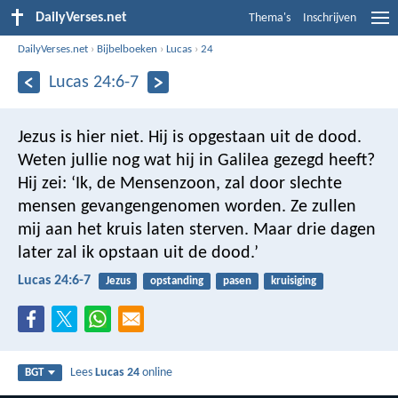
DailyVerses.net
Thema's
Inschrijven
DailyVerses.net
›
Bijbelboeken
›
Lucas
›
24
Lucas 24:6-7
Jezus is hier niet. Hij is opgestaan uit de dood.
Weten jullie nog wat hij in Galilea gezegd heeft?
Hij zei: ‘Ik, de Mensenzoon, zal door slechte
mensen gevangengenomen worden. Ze zullen
mij aan het kruis laten sterven. Maar drie dagen
later zal ik opstaan uit de dood.’
Lucas 24:6-7
Jezus
opstanding
pasen
kruisiging
Lees
Lucas 24
online
BGT