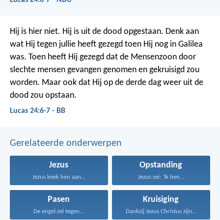
Lucas 24:6-7 - NBG
Hij is hier niet. Hij is uit de dood opgestaan. Denk aan
wat Hij tegen jullie heeft gezegd toen Hij nog in Galilea
was. Toen heeft Hij gezegd dat de Mensenzoon door
slechte mensen gevangen genomen en gekruisigd zou
worden. Maar ook dat Hij op de derde dag weer uit de
dood zou opstaan.
Lucas 24:6-7 - BB
Gerelateerde onderwerpen
Jezus
Opstanding
Jezus keek hen aan...
Jezus zei: ‘Ik ben...
Pasen
Kruisiging
De engel zei tegen...
Dankzij Jezus Christus zijn...