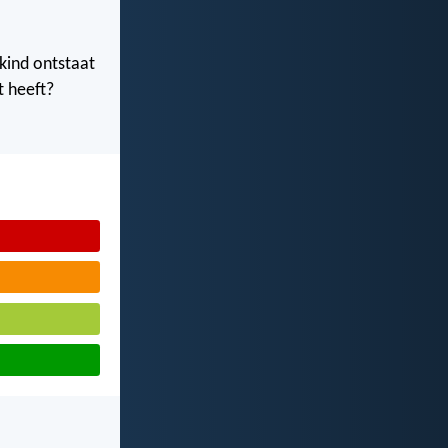
 kind ontstaat
t heeft?