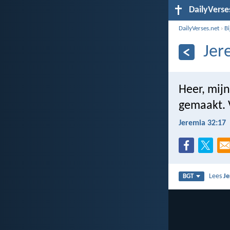
DailyVerse
DailyVerses.net
›
B
Jer
Heer, mij
gemaakt. V
Jeremia 32:17
Lees
Je
BGT