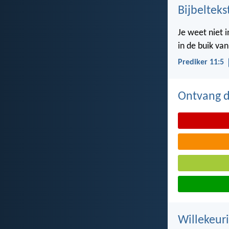
Bijbelteks
Je weet niet 
in de buik va
Prediker 11:5
Ontvang de
Willekeuri