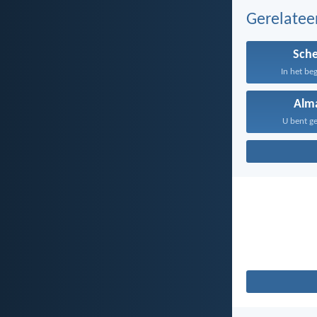
Gerelate
Sch
In het be
Alm
U bent ge