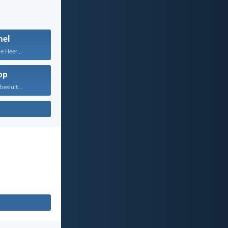
el
e Heer...
op
besluit...