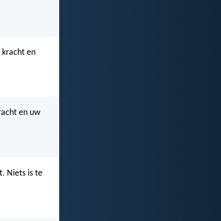
 kracht en
kracht en uw
 Niets is te