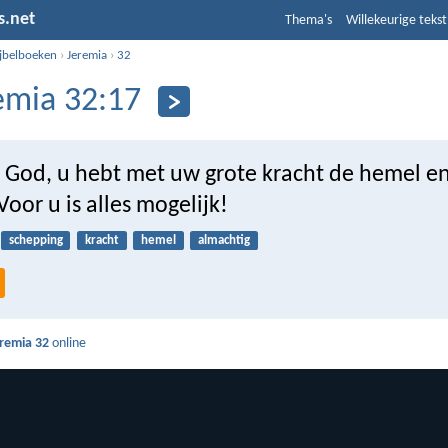
s.net
Thema's
Willekeurige tekst
ijbelboeken
›
Jeremia
›
32
emia 32:17
n God, u hebt met uw grote kracht de hemel e
oor u is alles mogelijk!
schepping
kracht
hemel
almachtig
remia 32
online