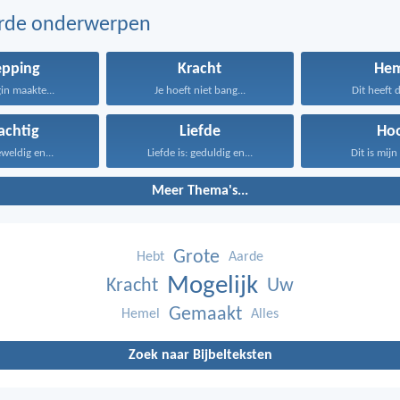
erde onderwerpen
epping
Kracht
Hem
gin maakte...
Je hoeft niet bang...
Dit heeft d
achtig
Liefde
Ho
weldig en...
Liefde is: geduldig en...
Dit is mijn 
Meer Thema's...
Grote
Hebt
Aarde
Mogelijk
Kracht
Uw
Gemaakt
Hemel
Alles
Zoek naar Bijbelteksten