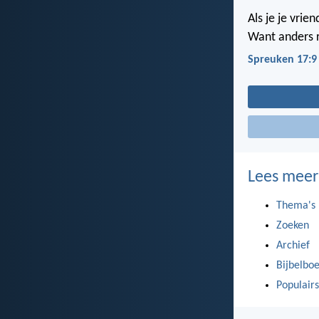
Als je je vrie
Want anders r
Spreuken 17:9
Lees meer
Thema's
Zoeken
Archief
Bijbelbo
Populairs