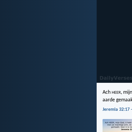
Ach
, mij
HEER
aarde gemaakt
Jeremia 32:17 