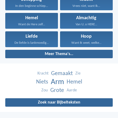
In den beginne schiep...
Vrees niet, want Ik...
Hemel
Almachtig
Want de Here zelf...
Van U, o HERE...
Liefde
Hoop
De liefde is lankmoedig...
Want Ik weet, welke...
Meer Thema's...
Gemaakt
Kracht
Zie
Arm
Niets
Hemel
Grote
Zou
Aarde
Zoek naar Bijbelteksten