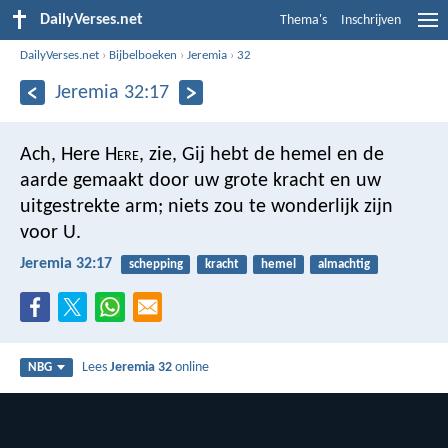
DailyVerses.net
Thema's
Inschrijven
DailyVerses.net
›
Bijbelboeken
›
Jeremia
›
32
Jeremia 32:17
Ach, Here H
ere
, zie, Gij hebt de hemel en de
aarde gemaakt door uw grote kracht en uw
uitgestrekte arm; niets zou te wonderlijk zijn
voor U.
Jeremia 32:17
schepping
kracht
hemel
almachtig
Lees
Jeremia 32
online
NBG