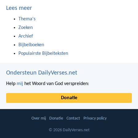
Lees meer
Thema's
Zoeken
Archief
Bijbelboeken
Populairste Bijbelteksten
Ondersteun DailyVerses.net
Help
mij
het Woord van God verspreiden:
Donatie
Over mij
Donatie
Contact
Privacy policy
© 2026 DailyVerses.net