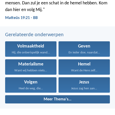
mensen. Dan zul je een schat in de hemel hebben. Kom
dan hier en volg Mij."
Matteüs 19:21 - BB
Gerelateerde onderwerpen
Volmaaktheid
Geven
Hij, die onberispelijk wandelt...
En ieder doe, naardat...
Materialisme
Hemel
Want wij hebben niets...
Want de Here zelf...
Volgen
Jezus
Heel de weg, die...
Jezus zag hen aan...
Meer Thema's...