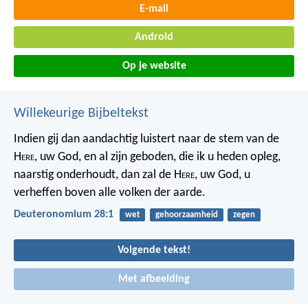
E-mail
Android
Op je website
Willekeurige Bijbeltekst
Indien gij dan aandachtig luistert naar de stem van de
H
ere
, uw God, en al zijn geboden, die ik u heden opleg,
naarstig onderhoudt, dan zal de H
ere
, uw God, u
verheffen boven alle volken der aarde.
Deuteronomium 28:1
wet
gehoorzaamheid
zegen
Volgende tekst!
Met afbeelding