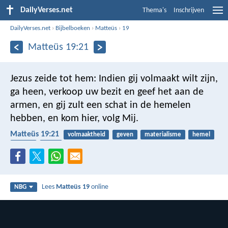
DailyVerses.net
Thema's
Inschrijven
DailyVerses.net
›
Bijbelboeken
›
Matteüs
›
19
Matteüs 19:21
Jezus zeide tot hem: Indien gij volmaakt wilt zijn,
ga heen, verkoop uw bezit en geef het aan de
armen, en gij zult een schat in de hemelen
hebben, en kom hier, volg Mij.
Matteüs 19:21
volmaaktheid
geven
materialisme
hemel
volgen
Jezus
Lees
Matteüs 19
online
NBG