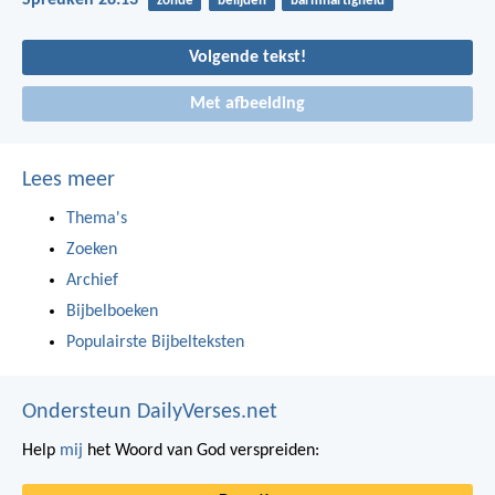
Spreuken 28:13
zonde
belijden
barmhartigheid
Volgende tekst!
Met afbeelding
Lees meer
Thema's
Zoeken
Archief
Bijbelboeken
Populairste Bijbelteksten
Ondersteun DailyVerses.net
Help
mij
het Woord van God verspreiden: