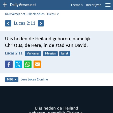
DailyVerses.net
Thema's
Inschrijven
DailyVerses.net
›
Bijbelboeken
›
Lucas
›
2
Lucas 2:11
U is heden de Heiland geboren, namelijk
Christus, de Here, in de stad van David.
Lucas 2:11
Verlosser
Messias
kerst
Lees
Lucas 2
online
NBG