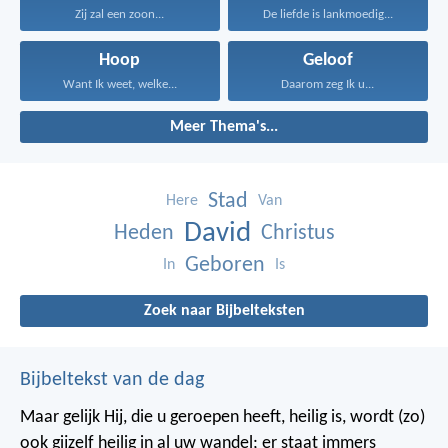
Zij zal een zoon...
De liefde is lankmoedig...
Hoop
Geloof
Want Ik weet, welke...
Daarom zeg Ik u...
Meer Thema's...
Stad
Here
Van
David
Heden
Christus
Geboren
In
Is
Zoek naar Bijbelteksten
Bijbeltekst van de dag
Maar gelijk Hij, die u geroepen heeft, heilig is, wordt (zo)
ook gijzelf heilig in al uw wandel; er staat immers