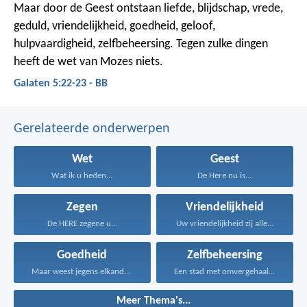
Maar door de Geest ontstaan liefde, blijdschap, vrede,
geduld, vriendelijkheid, goedheid, geloof,
hulpvaardigheid, zelfbeheersing. Tegen zulke dingen
heeft de wet van Mozes niets.
Galaten 5:22-23 - BB
Gerelateerde onderwerpen
Wet
Geest
Wat ik u heden...
De Here nu is...
Zegen
Vriendelijkheid
De HERE zegene u...
Uw vriendelijkheid zij alle...
Goedheid
Zelfbeheersing
Maar weest jegens elkander...
Een stad met omvergehaalde...
Meer Thema's...