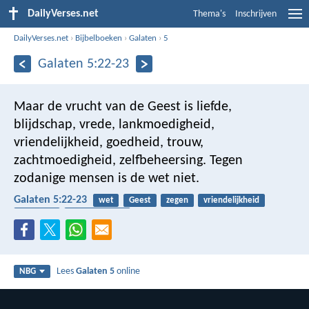
DailyVerses.net
Thema's
Inschrijven
DailyVerses.net
›
Bijbelboeken
›
Galaten
›
5
Galaten 5:22-23
Maar de vrucht van de Geest is liefde,
blijdschap, vrede, lankmoedigheid,
vriendelijkheid, goedheid, trouw,
zachtmoedigheid, zelfbeheersing. Tegen
zodanige mensen is de wet niet.
Galaten 5:22-23
wet
Geest
zegen
vriendelijkheid
goedheid
zelfbeheersing
Lees
Galaten 5
online
NBG