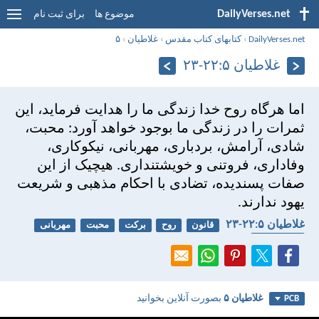
DailyVerses.net
موضوع ها
برای ثبت نام
DailyVerses.net
›
کتابهای کتاب مقدس
›
غلاطيان
›
۵
غلاطيان ۵:‏۲۲-‏۲۳
اما هرگاه روح خدا زندگی ما را هدايت فرمايد، اين
ثمرات را در زندگی ما بوجود خواهد آورد: محبت،
شادی، آرامش، بردباری، مهربانی، نيكوكاری،
وفاداری، فروتنی و خويشتنداری. هيچيک از اين
صفات پسنديده، تضادی با احكام مذهبی و شريعت
يهود ندارند.
غلاطيان ۵:‏۲۲-‏۲۳
قانون
روح
برکت
محبت
مهربانی
خود کنترلی
غلاطيان ۵
بصورت آنلاین بخوانید
PCB