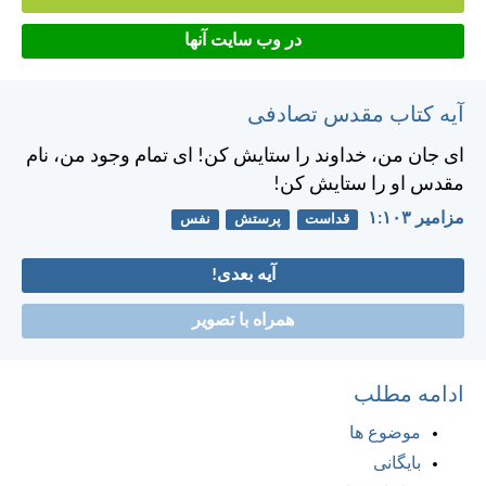
در وب سایت آنها
آیه کتاب مقدس تصادفی
ای جان من، خداوند را ستايش كن! ای تمام وجود من، نام
مقدس او را ستايش كن!
مزامير ۱۰۳:‏۱
قداست
پرستش
نفس
آیه بعدی!
همراه با تصویر
ادامه مطلب
موضوع ها
بایگانی