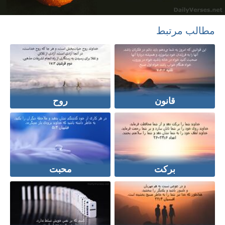
مطالب مرتبط
قانون
روح
برکت
محبت