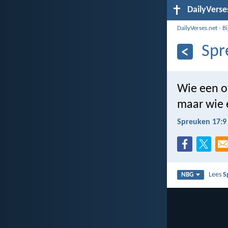
DailyVerse
DailyVerses.net
›
B
Spr
Wie een ov
maar wie 
Spreuken 17:9
Lees
S
NBG