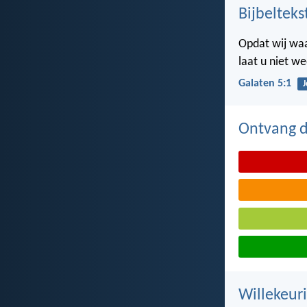
Bijbelteks
Opdat wij waar
laat u niet w
Galaten 5:1
J
Ontvang de
Willekeuri