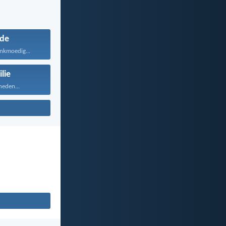
fde
ankmoedig...
lie
heden...