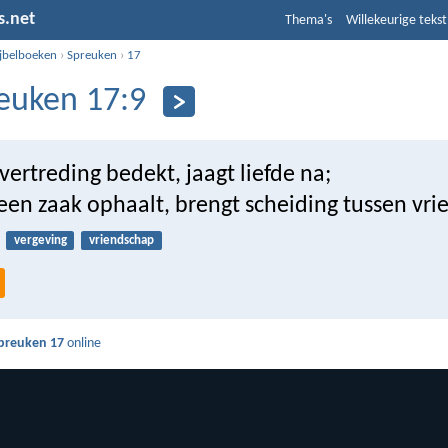
s.net
Thema's
Willekeurige tekst
ijbelboeken
›
Spreuken
›
17
euken 17:9
ertreding bedekt, jaagt liefde na;
een zaak ophaalt, brengt scheiding tussen vri
vergeving
vriendschap
preuken 17
online