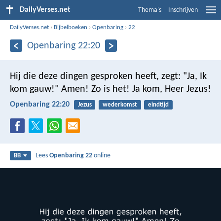
DailyVerses.net
Thema's
Inschrijven
DailyVerses.net
›
Bijbelboeken
›
Openbaring
›
22
Openbaring 22:20
Hij die deze dingen gesproken heeft, zegt: "Ja, Ik
kom gauw!" Amen! Zo is het! Ja kom, Heer Jezus!
Openbaring 22:20
Jezus
wederkomst
eindtijd
Lees
Openbaring 22
online
BB