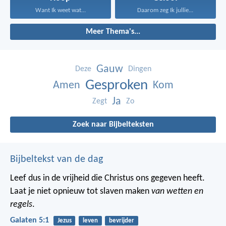
Want Ik weet wat...
Daarom zeg Ik jullie...
Meer Thema's...
Gauw
Deze
Dingen
Gesproken
Amen
Kom
Ja
Zegt
Zo
Zoek naar Bijbelteksten
Bijbeltekst van de dag
Leef dus in de vrijheid die Christus ons gegeven heeft.
Laat je niet opnieuw tot slaven maken
van wetten en
regels
.
Galaten 5:1
Jezus
leven
bevrijder