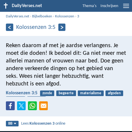
DailyVerses.net
Thema's
Inschrijven
DailyVerses.net
›
Bijbelboeken
›
Kolossenzen
›
3
Kolossenzen 3:5
Reken daarom af met je aardse verlangens. Je
moet die doden! Ik bedoel dit: Ga niet meer met
allerlei mannen of vrouwen naar bed. Doe geen
andere verkeerde dingen op het gebied van
seks. Wees niet langer hebzuchtig, want
hebzucht is een afgod.
Kolossenzen 3:5
zonde
begeerte
materialisme
afgoden
hebzucht
bekering
Lees
Kolossenzen 3
online
BB