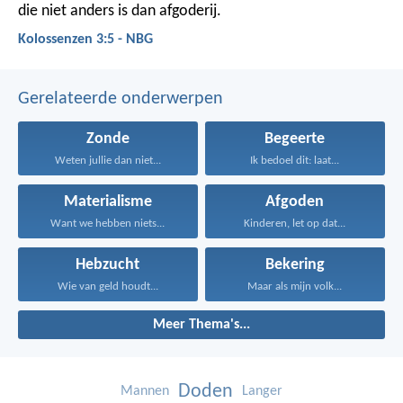
die niet anders is dan afgoderij.
Kolossenzen 3:5 - NBG
Gerelateerde onderwerpen
Zonde
Begeerte
Weten jullie dan niet...
Ik bedoel dit: laat...
Materialisme
Afgoden
Want we hebben niets...
Kinderen, let op dat...
Hebzucht
Bekering
Wie van geld houdt...
Maar als mijn volk...
Meer Thema's...
Doden
Mannen
Langer