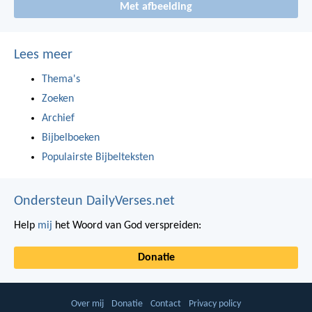
Met afbeelding
Lees meer
Thema's
Zoeken
Archief
Bijbelboeken
Populairste Bijbelteksten
Ondersteun DailyVerses.net
Help
mij
het Woord van God verspreiden:
Donatie
Over mij
Donatie
Contact
Privacy policy