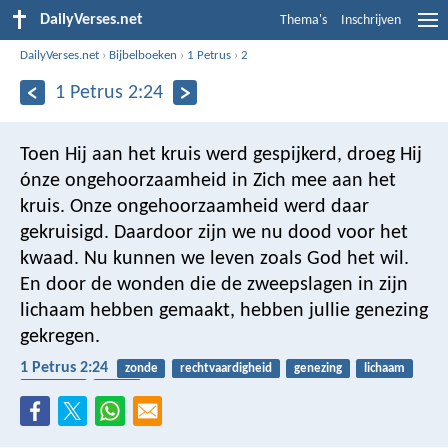
DailyVerses.net
Thema's
Inschrijven
DailyVerses.net
›
Bijbelboeken
›
1 Petrus
›
2
1 Petrus 2:24
Toen Hij aan het kruis werd gespijkerd, droeg Hij
ónze ongehoorzaamheid in Zich mee aan het
kruis. Onze ongehoorzaamheid werd daar
gekruisigd. Daardoor zijn we nu dood voor het
kwaad. Nu kunnen we leven zoals God het wil.
En door de wonden die de zweepslagen in zijn
lichaam hebben gemaakt, hebben jullie genezing
gekregen.
1 Petrus 2:24
zonde
rechtvaardigheid
genezing
lichaam
kruisiging
pasen