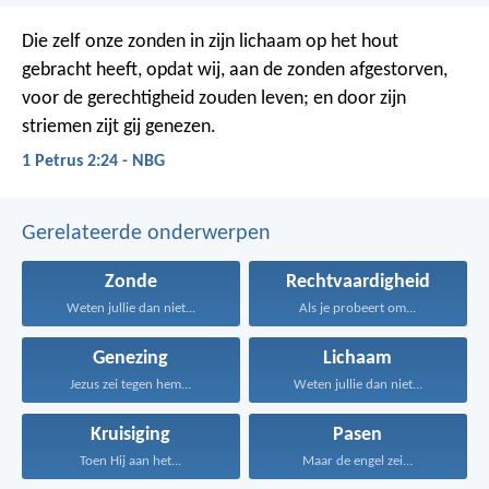
Die zelf onze zonden in zijn lichaam op het hout
gebracht heeft, opdat wij, aan de zonden afgestorven,
voor de gerechtigheid zouden leven; en door zijn
striemen zijt gij genezen.
1 Petrus 2:24 - NBG
Gerelateerde onderwerpen
Zonde
Rechtvaardigheid
Weten jullie dan niet...
Als je probeert om...
Genezing
Lichaam
Jezus zei tegen hem...
Weten jullie dan niet...
Kruisiging
Pasen
Toen Hij aan het...
Maar de engel zei...