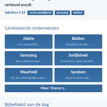
verleend wordt.
Jakobus 5:16
rechtvaardigheid
genezing
bidden
Gerelateerde onderwerpen
Ziekte
Bidden
Is er iemand bij...
Verblijdt u te allen...
Genezing
Eerlijkheid
Jezus zeide tot hem...
Kinderkens, laten wij liefhebben...
Waarheid
Spreken
Hij, die onberispelijk wandelt...
Dood en leven zijn...
Meer Thema's...
Bijbeltekst van de dag