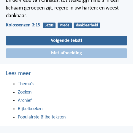
En de vrede van Christus, tot welke gij immers in één
lichaam geroepen zijt, regere in uw harten; en weest
dankbaar.
Kolossenzen 3:15
Jezus
vrede
dankbaarheid
Volgende tekst!
Met afbeelding
Lees meer
Thema's
Zoeken
Archief
Bijbelboeken
Populairste Bijbelteksten