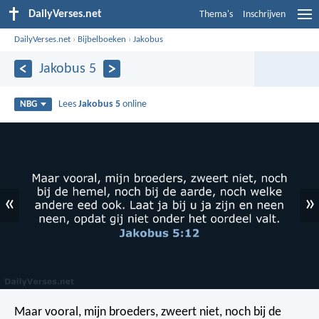
DailyVerses.net
Thema's
Inschrijven
DailyVerses.net
›
Bijbelboeken
›
Jakobus
Jakobus 5
Lees
Jakobus 5
online
NBG
«
»
Maar vooral, mijn broeders, zweert niet, noch bij de