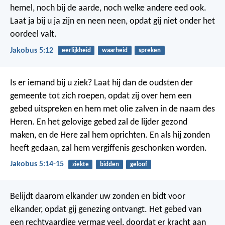
hemel, noch bij de aarde, noch welke andere eed ook.
Laat ja bij u ja zijn en neen neen, opdat gij niet onder het
oordeel valt.
Jakobus 5:12
eerlijkheid
waarheid
spreken
Is er iemand bij u ziek? Laat hij dan de oudsten der
gemeente tot zich roepen, opdat zij over hem een
gebed uitspreken en hem met olie zalven in de naam des
Heren. En het gelovige gebed zal de lijder gezond
maken, en de Here zal hem oprichten. En als hij zonden
heeft gedaan, zal hem vergiffenis geschonken worden.
Jakobus 5:14-15
ziekte
bidden
geloof
Belijdt daarom elkander uw zonden en bidt voor
elkander, opdat gij genezing ontvangt. Het gebed van
een rechtvaardige vermag veel, doordat er kracht aan