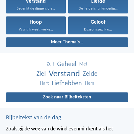
Verstand
Liefde
Bedenkt de dingen, die...
De liefde is lankmoedig...
Hoop
Geloof
Want Ik weet, welke...
Daarom zeg Ik u...
Meer Thema's...
Geheel
Zult
Met
Verstand
Ziel
Zeide
Liefhebben
Hart
Hem
Zoek naar Bijbelteksten
Bijbeltekst van de dag
Zoals gij de weg van de wind evenmin kent als het