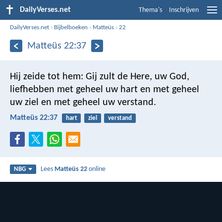
DailyVerses.net
Thema's
Inschrijven
DailyVerses.net
›
Bijbelboeken
›
Matteüs
›
22
Matteüs 22:37
Hij zeide tot hem: Gij zult de Here, uw God,
liefhebben met geheel uw hart en met geheel
uw ziel en met geheel uw verstand.
Matteüs 22:37
hart
ziel
verstand
Lees
Matteüs 22
online
NBG