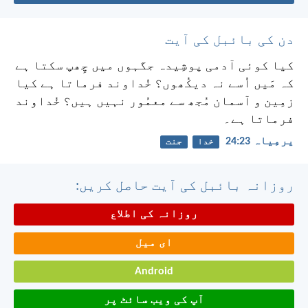
دن کی بائبل کی آیت
کیا کوئی آدمی پوشِیدہ جگہوں میں چِھپ سکتا ہے
کہ مَیں اُسے نہ دیکُھوں؟ خُداوند فرماتا ہے کیا
زمِین و آسمان مُجھ سے معمُور نہیں ہیں؟ خُداوند
فرماتا ہے۔
یرمِیاہ 23:‏24
خدا
جنت
روزانہ بائبل کی آیت حاصل کریں:
روزانہ کی اطلاع
ای میل
Android
آپ کی ویب سائٹ پر