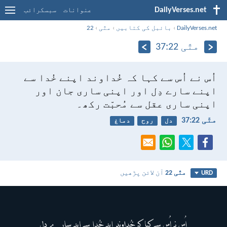
DailyVerses.net
عنوانات
سبسکرائب
DailyVerses.net
›
بائبل کی کتابیں
›
متّی
›
22
متّی 22:‏37
اُس نے اُس سے کہا کہ خُداوند اپنے خُدا سے
اپنے سارے دِل اور اپنی ساری جان اور
اپنی ساری عقل سے مُحبّت رکھ۔
متّی 22:‏37
دل
روح
دماغ
متّی 22
آن لائن پڑھیں
URD