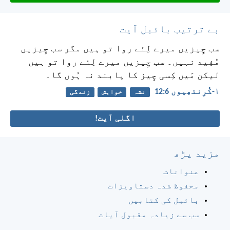
بے ترتیب بائبل آیت
سب چِیزیں میرے لِئے روا تو ہیں مگر سب چِیزیں
مُفِید نہیں۔ سب چِیزیں میرے لِئے روا تو ہیں
لیکن مَیں کِسی چِیز کا پابند نہ ہُوں گا۔
۱-کُرِنتھِیوں 6:‏12
نشہ
خواہش
زندگی
اگلی آیت!
مزید پڑھ
عنوانات
محفوظ شدہ دستاویزات
بائبل کی کتابیں
سب سے زیادہ مقبول آیات