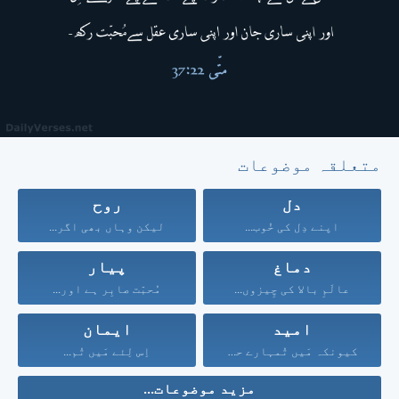
متعلقہ موضوعات
دل
روح
اپنے دِل کی خُوب...
لیکن وہاں بھی اگر...
دماغ
پیار
عالَمِ بالا کی چِیزوں...
مُحبّت صابِر ہے اور...
امید
ایمان
کیونکہ مَیں تُمہارے حق...
اِس لِئے مَیں تُم...
مزید موضوعات...