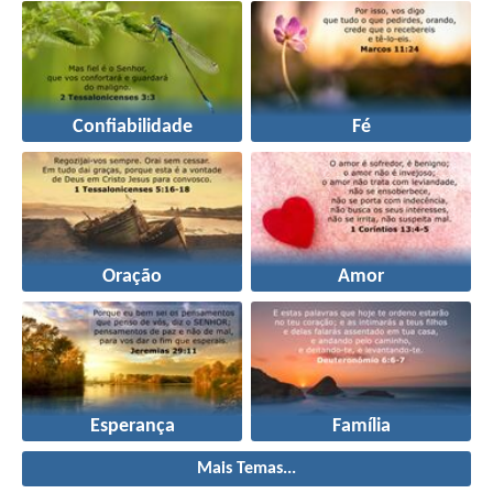
Confiabilidade
Fé
Oração
Amor
Esperança
Família
Mais Temas...