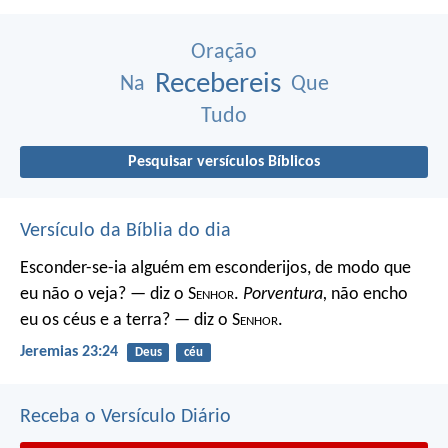
Oração
Recebereis
Na
Que
Tudo
Pesquisar versículos Bíblicos
Versículo da Bíblia do dia
Esconder-se-ia alguém em esconderijos, de modo que
eu não o veja? — diz o S
enhor
.
Porventura,
não encho
eu os céus e a terra? — diz o S
enhor
.
Jeremias 23:24
Deus
céu
Receba o Versículo Diário