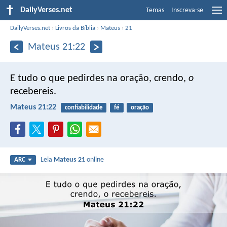
DailyVerses.net
Temas
Inscreva-se
DailyVerses.net
›
Livros da Bíblia
›
Mateus
›
21
Mateus 21:22
E tudo o que pedirdes na oração, crendo,
o
recebereis.
Mateus 21:22
confiabilidade
fé
oração
Leia
Mateus 21
online
ARC