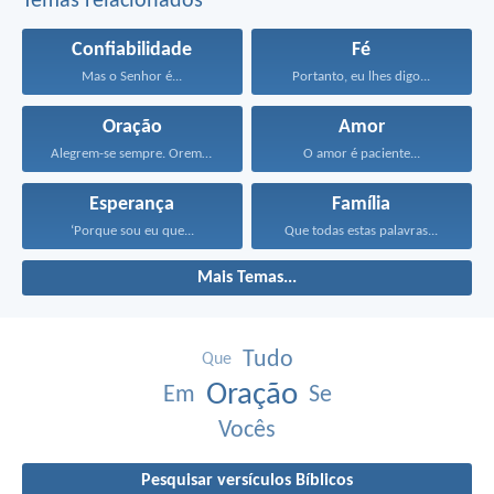
Temas relacionados
Confiabilidade
Fé
Mas o Senhor é...
Portanto, eu lhes digo...
Oração
Amor
Alegrem-se sempre. Orem continuamente...
O amor é paciente...
Esperança
Família
‘Porque sou eu que...
Que todas estas palavras...
Mais Temas...
Tudo
Que
Oração
Em
Se
Vocês
Pesquisar versículos Bíblicos