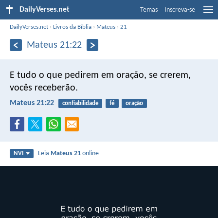
DailyVerses.net
Temas
Inscreva-se
DailyVerses.net
›
Livros da Bíblia
›
Mateus
›
21
Mateus 21:22
E tudo o que pedirem em oração, se crerem,
vocês receberão.
Mateus 21:22
confiabilidade
fé
oração
Leia
Mateus 21
online
NVI