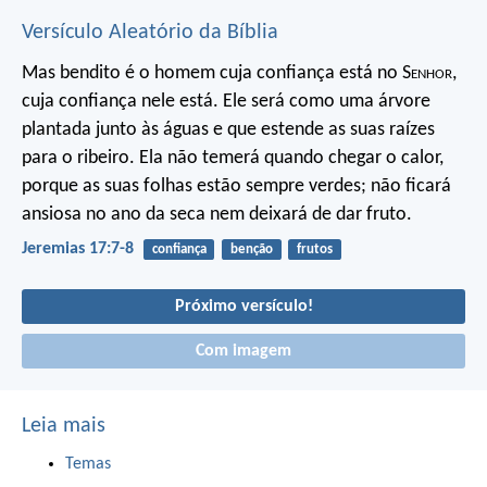
Versículo Aleatório da Bíblia
Mas bendito é o homem
cuja confiança está no S
enhor
,
cuja confiança nele está.
Ele será como uma árvore
plantada junto às águas
e que estende as suas raízes
para o ribeiro.
Ela não temerá quando chegar o calor,
porque as suas folhas estão sempre verdes;
não ficará
ansiosa no ano da seca
nem deixará de dar fruto.
Jeremias 17:7-8
confiança
benção
frutos
Próximo versículo!
Com imagem
Leia mais
Temas