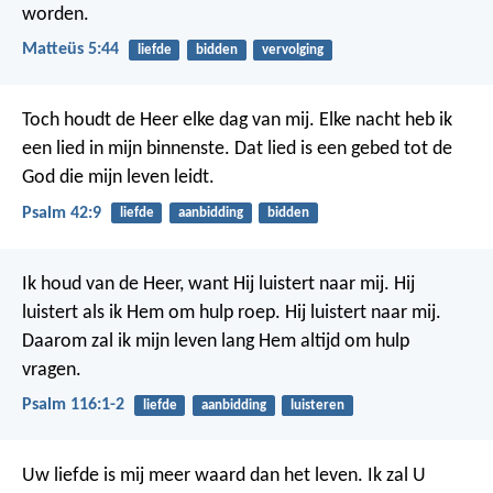
worden.
Matteüs 5:44
liefde
bidden
vervolging
Toch houdt de Heer elke dag van mij.
Elke nacht heb ik
een lied in mijn binnenste.
Dat lied is een gebed tot de
God die mijn leven leidt.
Psalm 42:9
liefde
aanbidding
bidden
Ik houd van de Heer, want Hij luistert naar mij.
Hij
luistert als ik Hem om hulp roep.
Hij luistert naar mij.
Daarom zal ik mijn leven lang Hem altijd om hulp
vragen.
Psalm 116:1-2
liefde
aanbidding
luisteren
Uw liefde is mij meer waard dan het leven.
Ik zal U