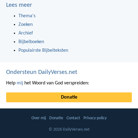
Lees meer
Thema's
Zoeken
Archief
Bijbelboeken
Populairste Bijbelteksten
Ondersteun DailyVerses.net
Help
mij
het Woord van God verspreiden:
Donatie
Over mij
Donatie
Contact
Privacy policy
© 2026 DailyVerses.net