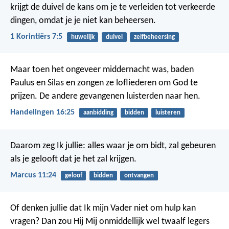
krijgt de duivel de kans om je te verleiden tot verkeerde
dingen, omdat je je niet kan beheersen.
1 Korintiërs 7:5
huwelijk
duivel
zelfbeheersing
Maar toen het ongeveer middernacht was, baden
Paulus en Silas en zongen ze lofliederen om God te
prijzen. De andere gevangenen luisterden naar hen.
Handelingen 16:25
aanbidding
bidden
luisteren
Daarom zeg Ik jullie: alles waar je om bidt, zal gebeuren
als je gelooft dat je het zal krijgen.
Marcus 11:24
geloof
bidden
ontvangen
Of denken jullie dat Ik mijn Vader niet om hulp kan
vragen? Dan zou Hij Mij onmiddellijk wel twaalf legers