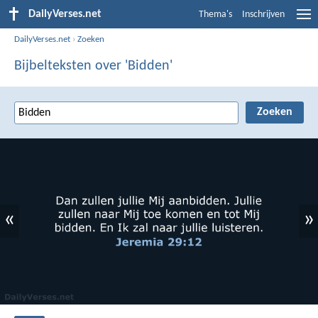
DailyVerses.net
Thema's
Inschrijven
DailyVerses.net
›
Zoeken
Bijbelteksten over 'Bidden'
«
»