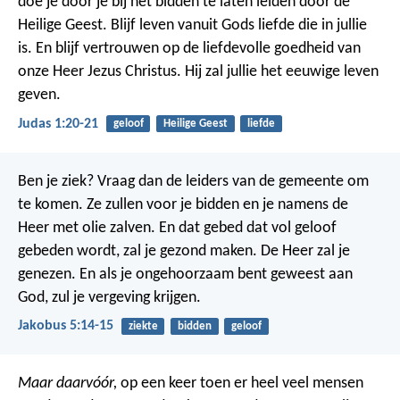
doe je door je bij het bidden te laten leiden door de
Heilige Geest. Blijf leven vanuit Gods liefde die in jullie
is. En blijf vertrouwen op de liefdevolle goedheid van
onze Heer Jezus Christus. Hij zal jullie het eeuwige leven
geven.
Judas 1:20-21
geloof
Heilige Geest
liefde
Ben je ziek? Vraag dan de leiders van de gemeente om
te komen. Ze zullen voor je bidden en je namens de
Heer met olie zalven. En dat gebed dat vol geloof
gebeden wordt, zal je gezond maken. De Heer zal je
genezen. En als je ongehoorzaam bent geweest aan
God, zul je vergeving krijgen.
Jakobus 5:14-15
ziekte
bidden
geloof
Maar daarvóór,
op een keer toen er heel veel mensen