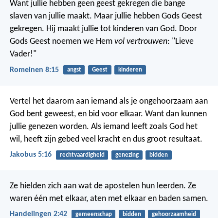
Want jullie hebben geen geest gekregen die bange
slaven van jullie maakt. Maar jullie hebben Gods Geest
gekregen. Hij maakt jullie tot kinderen van God. Door
Gods Geest noemen we Hem
vol vertrouwen
: "Lieve
Vader!"
Romeinen 8:15
angst
Geest
kinderen
Vertel het daarom aan iemand als je ongehoorzaam aan
God bent geweest, en bid voor elkaar. Want dan kunnen
jullie genezen worden. Als iemand leeft zoals God het
wil, heeft zijn gebed veel kracht en dus groot resultaat.
Jakobus 5:16
rechtvaardigheid
genezing
bidden
Ze hielden zich aan wat de apostelen hun leerden. Ze
waren één met elkaar, aten met elkaar en baden samen.
Handelingen 2:42
gemeenschap
bidden
gehoorzaamheid