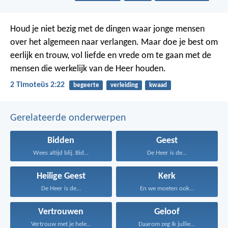
Houd je niet bezig met de dingen waar jonge mensen
over het algemeen naar verlangen. Maar doe je best om
eerlijk en trouw, vol liefde en vrede om te gaan met de
mensen die werkelijk van de Heer houden.
2 Timoteüs 2:22
begeerte
verleiding
kwaad
Gerelateerde onderwerpen
Bidden
Geest
Wees altijd blij. Bid...
De Heer is de...
Heilige Geest
Kerk
De Heer is de...
En we moeten ook...
Vertrouwen
Geloof
Vertrouw met je hele...
Daarom zeg Ik jullie...