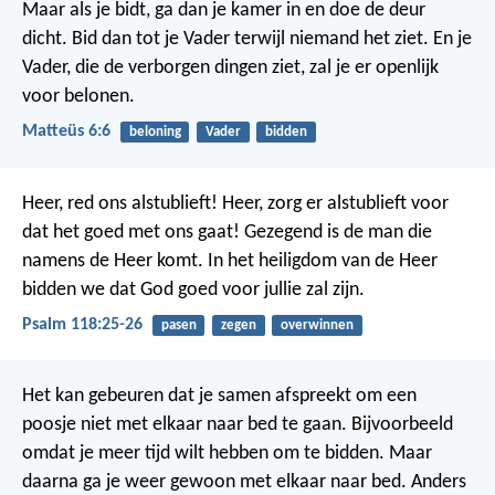
Maar als je bidt, ga dan je kamer in en doe de deur
dicht. Bid dan tot je Vader terwijl niemand het ziet. En je
Vader, die de verborgen dingen ziet, zal je er openlijk
voor belonen.
Matteüs 6:6
beloning
Vader
bidden
Heer, red ons alstublieft!
Heer, zorg er alstublieft voor
dat het goed met ons gaat!
Gezegend is de man die
namens de Heer komt.
In het heiligdom van de Heer
bidden we dat God goed voor jullie zal zijn.
Psalm 118:25-26
pasen
zegen
overwinnen
Het kan gebeuren dat je samen afspreekt om een
poosje niet met elkaar naar bed te gaan. Bijvoorbeeld
omdat je meer tijd wilt hebben om te bidden. Maar
daarna ga je weer gewoon met elkaar naar bed. Anders