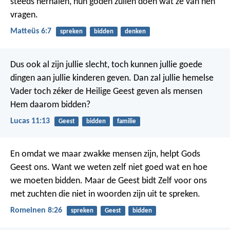
steeds herhalen, hun goden zullen doen wat ze van hen
vragen.
Matteüs 6:7
spreken
bidden
denken
Dus ook al zijn jullie slecht, toch kunnen jullie goede
dingen aan jullie kinderen geven. Dan zal jullie hemelse
Vader toch zéker de Heilige Geest geven als mensen
Hem daarom bidden?
Lucas 11:13
Geest
bidden
familie
En omdat we maar zwakke mensen zijn, helpt Gods
Geest ons. Want we weten zelf niet goed wat en hoe
we moeten bidden. Maar de Geest bidt Zelf voor ons
met zuchten die niet in woorden zijn uit te spreken.
Romeinen 8:26
spreken
Geest
bidden