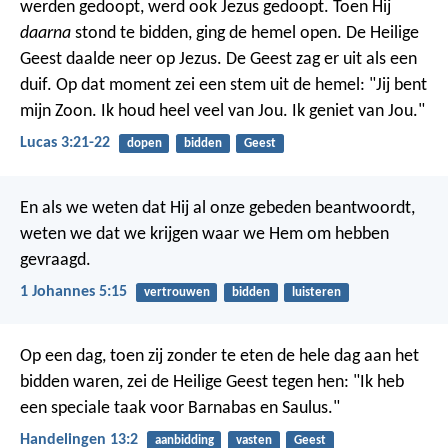
werden gedoopt, werd ook Jezus gedoopt. Toen Hij
daarna
stond te bidden, ging de hemel open. De Heilige
Geest daalde neer op Jezus. De Geest zag er uit als een
duif. Op dat moment zei een stem uit de hemel: "Jij bent
mijn Zoon. Ik houd heel veel van Jou. Ik geniet van Jou."
Lucas 3:21-22
dopen
bidden
Geest
En als we weten dat Hij al onze gebeden beantwoordt,
weten we dat we krijgen waar we Hem om hebben
gevraagd.
1 Johannes 5:15
vertrouwen
bidden
luisteren
Op een dag, toen zij zonder te eten de hele dag aan het
bidden waren, zei de Heilige Geest tegen hen: "Ik heb
een speciale taak voor Barnabas en Saulus."
Handelingen 13:2
aanbidding
vasten
Geest