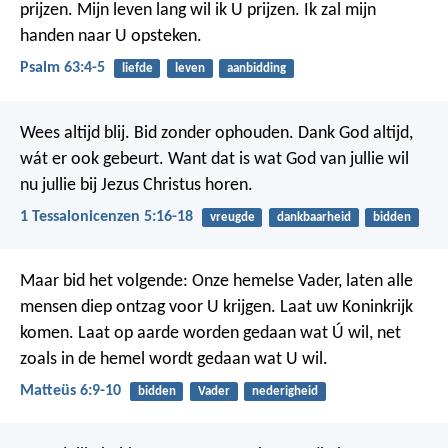
prijzen.
Mijn leven lang wil ik U prijzen.
Ik zal mijn
handen naar U opsteken.
Psalm 63:4-5
liefde
leven
aanbidding
Wees altijd blij. Bid zonder ophouden. Dank God altijd,
wát er ook gebeurt. Want dat is wat God van jullie wil
nu jullie bij Jezus Christus horen.
1 Tessalonicenzen 5:16-18
vreugde
dankbaarheid
bidden
Maar bid het volgende:
Onze hemelse Vader, laten alle
mensen diep ontzag voor U krijgen. Laat uw Koninkrijk
komen. Laat op aarde worden gedaan wat Ú wil, net
zoals in de hemel wordt gedaan wat U wil.
Matteüs 6:9-10
bidden
Vader
nederigheid