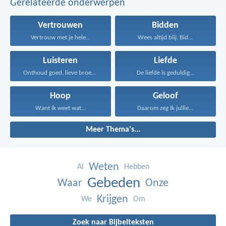
Gerelateerde onderwerpen
Vertrouwen
Bidden
Vertrouw met je hele...
Wees altijd blij. Bid...
Luisteren
Liefde
Onthoud goed, lieve broeders...
De liefde is geduldig...
Hoop
Geloof
Want Ik weet wat...
Daarom zeg Ik jullie...
Meer Thema's...
Weten
Al
Hebben
Gebeden
Waar
Onze
Krijgen
We
Om
Zoek naar Bijbelteksten