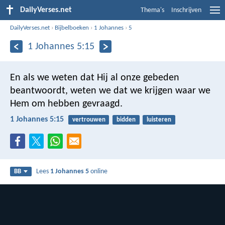
DailyVerses.net
Thema's
Inschrijven
DailyVerses.net
›
Bijbelboeken
›
1 Johannes
›
5
1 Johannes 5:15
En als we weten dat Hij al onze gebeden
beantwoordt, weten we dat we krijgen waar we
Hem om hebben gevraagd.
1 Johannes 5:15
vertrouwen
bidden
luisteren
Lees
1 Johannes 5
online
BB