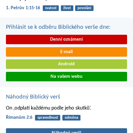
1. Petrův 1:15-16
svatost
život
povolání
Přihlásit se k odběru Biblického verše dne:
Denní oznámení
E-mail
Android
Na vašem webu
Náhodný Biblický verš
On ‚odplatí každému podle jeho skutků‘.
Římanům 2:6
spravedlnost
odměna