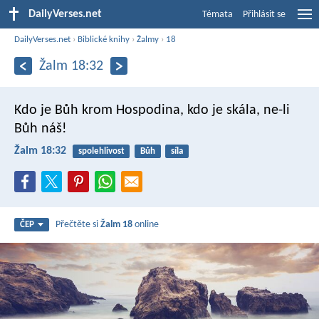
DailyVerses.net
Témata
Přihlásit se
DailyVerses.net
›
Biblické knihy
›
Žalmy
›
18
Žalm 18:32
Kdo je Bůh krom Hospodina,
kdo je skála, ne-li
Bůh náš!
Žalm 18:32
spolehlivost
Bůh
síla
Přečtěte si
Žalm 18
online
ČEP