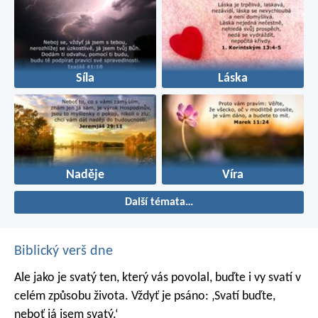
Síla
Láska
Naděje
Víra
Další témata…
Biblický verš dne
Ale jako je svatý ten, který vás povolal, buďte i vy svatí v
celém způsobu života. Vždyť je psáno: ‚Svatí buďte,
neboť já jsem svatý.‘