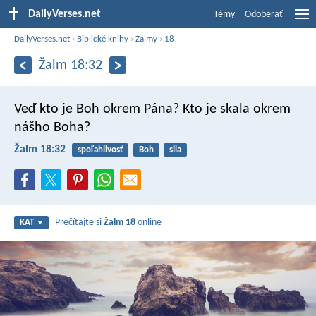
DailyVerses.net
Témy
Odoberať
DailyVerses.net
›
Biblické knihy
›
Žalmy
›
18
Žalm 18:32
Veď kto je Boh okrem Pána?
Kto je skala okrem
nášho Boha?
Žalm 18:32
spoľahlivosť
Boh
sila
Prečítajte si
Žalm 18
online
KAT