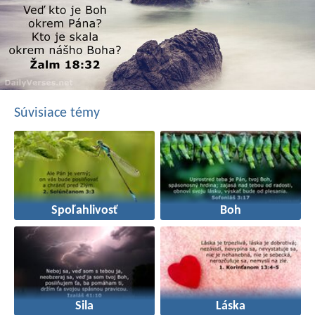
Súvisiace témy
Spoľahlivosť
Boh
Sila
Láska