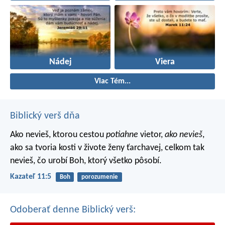
Nádej
Viera
Viac Tém...
Biblický verš dňa
Ako nevieš, ktorou cestou
potiahne
vietor,
ako nevieš
,
ako sa tvoria kosti v živote ženy ťarchavej, celkom tak
nevieš, čo urobí Boh, ktorý všetko pôsobí.
Kazateľ 11:5
Boh
porozumenie
Odoberať denne Biblický verš: