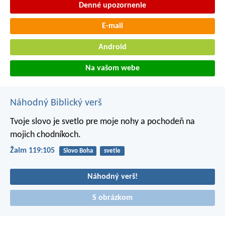
Denné upozornenie
E-mail
Android
Na vašom webe
Náhodný Biblický verš
Tvoje slovo je svetlo pre moje nohy
a pochodeň na
mojich chodníkoch.
Žalm 119:105
Slovo Boha
svetle
Náhodný verš!
S obrázkom