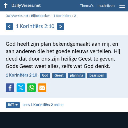
DailyVerses.net
Thema's
Inschrijven
DailyVerses.net
›
Bijbelboeken
›
1 Korintiërs
›
2
1 Korintiërs 2:10
God heeft zijn plan bekendgemaakt aan mij, en
aan anderen die het goede nieuws vertellen. Hij
deed dat door ons zijn heilige Geest te geven.
Gods Geest weet alles, zelfs wat God denkt.
1 Korintiërs 2:10
God
Geest
planning
begrijpen
Lees
1 Korintiërs 2
online
BGT