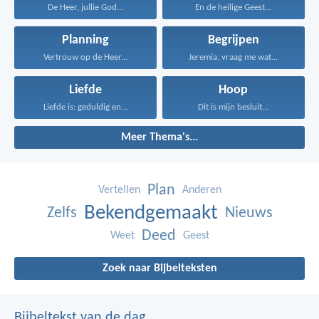
De Heer, jullie God...
En de heilige Geest...
Planning
Begrijpen
Vertrouw op de Heer...
Jeremia, vraag me wat...
Liefde
Hoop
Liefde is: geduldig en...
Dit is mijn besluit...
Meer Thema's...
Plan
Vertellen
Anderen
Bekendgemaakt
Zelfs
Nieuws
Deed
Weet
Geest
Zoek naar Bijbelteksten
Bijbeltekst van de dag